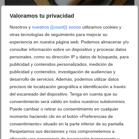
Valoramos tu privacidad
Nosotros y
nuestros {{count}} socios
utilizamos cookies y
Qué hacer este verano en Dénia: el restaurante que
otras tecnologías de seguimiento para mejorar su
une un paseo en yate al atardecer con un menú
experiencia en nuestra página web. Podemos almacenar y/o
degustación reconocido con un Sol Repsol
consultar información sobre un dispositivo y procesar datos
07 de agosto de 2026
personales, como su dirección IP y datos de búsqueda, para
publicidad y contenidos personalizados, medición de
publicidad y contenidos, investigación de audiencias y
desarrollo de servicios. Además, podemos utilizar datos
precisos de localización geográfica e identificación a través
del escaneado del dispositivo. Tenga en cuenta que su
consentimiento será válido en todos nuestros subdominios.
Puede cambiar o retirar su consentimiento en cualquier
momento haciendo clic en el botón «Preferencias de
consentimiento» situado en la parte inferior de su pantalla.
Respetamos sus decisiones y nos comprometemos a
ofrecerle una experiencia de navegación transparente y