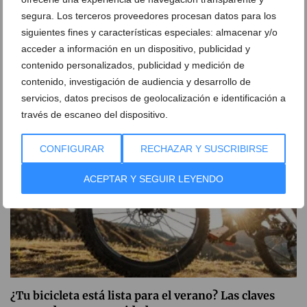
segura. Los terceros proveedores procesan datos para los
siguientes fines y características especiales: almacenar y/o
Antes de invertir en una alarma, conviene revisar
acceder a información en un dispositivo, publicidad y
esto en casa
contenido personalizados, publicidad y medición de
07 de agosto de 2026
contenido, investigación de audiencia y desarrollo de
servicios, datos precisos de geolocalización e identificación a
través de escaneo del dispositivo.
CONFIGURAR
RECHAZAR Y SUSCRIBIRSE
ACEPTAR Y SEGUIR LEYENDO
¿Tu bicicleta está lista para el verano? Las claves