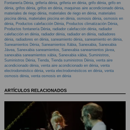
Fontanería Dénia
,
grifería dénia
,
griferia en dénia
,
grifo dénia
,
grifo en
dénia
,
grifos dénia
,
grifos en dénia
,
maquinas aire acondicionado dénia
,
materiales de riego dénia
,
materiales de riego en dénia
,
materiales
piscina dénia
,
materiales piscina en dénia
,
osmosis dénia
,
osmosis en
dénia
,
Productos calefacción Dénia
,
Productos climatización Dénia
,
Productos fontanería Dénia
,
radiador calefacción dénia
,
radiador
calefacción en dénia
,
radiador dénia
,
radiador en dénia
,
radiadores
dénia
,
radiadores en dénia
,
saneamiento dénia
,
saneamiento en dénia
,
Saneamientos Dénia
,
Saneamientos Xàbia
,
Sanexabia
,
Sanexabia
Jávea
,
Sanexabia saneamientos
,
Sanexabia saneamientos jávea
,
sanexabia saneamientos xàbia
,
Sanexabia xàbia
,
Suministros
,
Suministros Dénia
,
Tienda
,
Tienda suministros Dénia
,
venta aire
acondicionado dénia
,
venta aire acondicionado en dénia
,
venta
electrodoméstico dénia
,
venta electrodomésticos en dénia
,
venta
osmosis dénia
,
venta osmosis en dénia
ARTÍCULOS RELACIONADOS