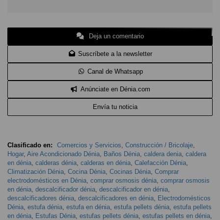
Deja un comentario
Suscríbete a la newsletter
Canal de Whatsapp
Anúnciate en Dénia.com
Envía tu noticia
Clasificado en:
Comercios y Servicios
,
Construcción / Bricolaje
,
Hogar
,
Aire Acondicionado Dénia
,
Baños Dénia
,
caldera denia
,
caldera
en dénia
,
calderas dénia
,
calderas en dénia
,
Calefacción Dénia
,
Climatización Dénia
,
Cocina Dénia
,
Cocinas Dénia
,
Comprar
electrodomésticos en Dénia
,
comprar osmosis dénia
,
comprar osmosis
en dénia
,
descalcificador dénia
,
descalcificador en dénia
,
descalcificadores dénia
,
descalcificadores en dénia
,
Electrodomésticos
Dénia
,
estufa dénia
,
estufa en dénia
,
estufa pellets dénia
,
estufa pellets
en dénia
,
Estufas Dénia
,
estufas pellets dénia
,
estufas pellets en dénia
,