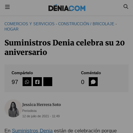
COMERCIOS Y SERVICIOS
-
CONSTRUCCIÓN / BRICOLAJE
-
HOGAR
Suministros Denia celebra su 20
aniversario
Compártelo
Coméntalo
97
0
Jessica Herrera Soto
Periodista
12 de julio de 2021 - 11:49
En
Suministros Denia
están de celebración porque