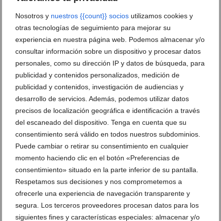
ópera que te hará reír, soñar y llorar en una sola
noche
Nosotros y
nuestros {{count}} socios
utilizamos cookies y
27 de febrero de 2026
otras tecnologías de seguimiento para mejorar su
experiencia en nuestra página web. Podemos almacenar y/o
consultar información sobre un dispositivo y procesar datos
personales, como su dirección IP y datos de búsqueda, para
publicidad y contenidos personalizados, medición de
publicidad y contenidos, investigación de audiencias y
desarrollo de servicios. Además, podemos utilizar datos
precisos de localización geográfica e identificación a través
del escaneado del dispositivo. Tenga en cuenta que su
consentimiento será válido en todos nuestros subdominios.
Puede cambiar o retirar su consentimiento en cualquier
momento haciendo clic en el botón «Preferencias de
consentimiento» situado en la parte inferior de su pantalla.
Respetamos sus decisiones y nos comprometemos a
Marzo cultural en el faro de la cultura de la Marina
ofrecerle una experiencia de navegación transparente y
Alta: los cuatro espectáculos que no te puedes
segura. Los terceros proveedores procesan datos para los
perder
siguientes fines y características especiales: almacenar y/o