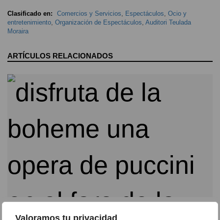
Clasificado en:
Comercios y Servicios
,
Espectáculos
,
Ocio y
entretenimiento
,
Organización de Espectáculos
,
Auditori Teulada
Moraira
ARTÍCULOS RELACIONADOS
“La bohème” llega al Auditori Teulada Moraira: la
Valoramos tu privacidad