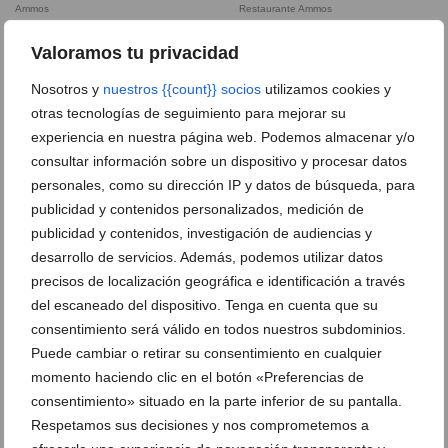
Ammos
Restaurante Ammos
Valoramos tu privacidad
Los mejores batidos de Javea –
Pizza take awey en Javea – Restaurante
Restaurante Ammos
Ammos
Nosotros y
nuestros {{count}} socios
utilizamos cookies y
otras tecnologías de seguimiento para mejorar su
experiencia en nuestra página web. Podemos almacenar y/o
Postres en Javea – Restaurante Ammos
Desayunar en Moraira – Restaurante
Ammos
consultar información sobre un dispositivo y procesar datos
personales, como su dirección IP y datos de búsqueda, para
publicidad y contenidos personalizados, medición de
Donde comer en Moraira – Restaurante
El mejor restaurante de Moraira –
Ammos
Restaurante Ammos
publicidad y contenidos, investigación de audiencias y
desarrollo de servicios. Además, podemos utilizar datos
Barra de Ammos Valencia
precisos de localización geográfica e identificación a través
Vive la experiencia Ammos – Restaurante
Ammos
del escaneado del dispositivo. Tenga en cuenta que su
consentimiento será válido en todos nuestros subdominios.
Puede cambiar o retirar su consentimiento en cualquier
Bonito y acogedor interior del restaurante
Descubre el bonito y acogedor diseño del
Ammos Valencia
interior de Ammos Valencia
momento haciendo clic en el botón «Preferencias de
consentimiento» situado en la parte inferior de su pantalla.
Fachada de Ammos Valencia
Respetamos sus decisiones y nos comprometemos a
Bonito y acogedor interior de Ammos
Jávea