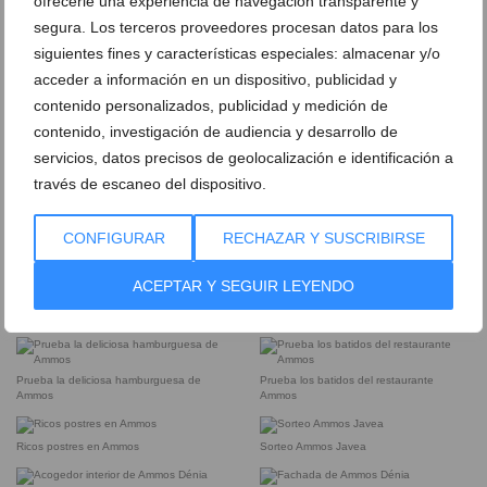
ofrecerle una experiencia de navegación transparente y
segura. Los terceros proveedores procesan datos para los
siguientes fines y características especiales: almacenar y/o
Descubre el acogedor interior de Ammos
En Ammos Jávea podrás disfrutar de su
acceder a información en un dispositivo, publicidad y
Jávea
cocina Non Stop Food
contenido personalizados, publicidad y medición de
contenido, investigación de audiencia y desarrollo de
Fachada de Ammos Jávea
Deliciosos entrantes del restaurante
servicios, datos precisos de geolocalización e identificación a
Ammos
través de escaneo del dispositivo.
Desayunos saludables en los
Disfruta de los deliciosos postres del
CONFIGURAR
RECHAZAR Y SUSCRIBIRSE
restaurantes de Ammos
Restaurante Ammos
ACEPTAR Y SEGUIR LEYENDO
En Ammos también podrás tomarte una
Opciones saludables y vegetarianas en
caña
Ammos
Prueba la deliciosa hamburguesa de
Prueba los batidos del restaurante
Ammos
Ammos
Ricos postres en Ammos
Sorteo Ammos Javea