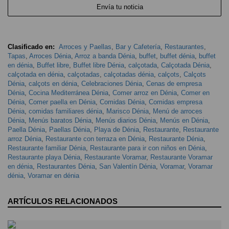
Envía tu noticia
Clasificado en:
Arroces y Paellas
,
Bar y Cafetería
,
Restaurantes
,
Tapas
,
Arroces Dénia
,
Arroz a banda Dénia
,
buffet
,
buffet dénia
,
buffet
en dénia
,
Buffet libre
,
Buffet libre Dénia
,
calçotada
,
Calçotada Dénia
,
calçotada en dénia
,
calçotadas
,
calçotadas dénia
,
calçots
,
Calçots
Dénia
,
calçots en dénia
,
Celebraciones Dénia
,
Cenas de empresa
Dénia
,
Cocina Mediterránea Dénia
,
Comer arroz en Dénia
,
Comer en
Dénia
,
Comer paella en Dénia
,
Comidas Dénia
,
Comidas empresa
Dénia
,
comidas familiares dénia
,
Marisco Dénia
,
Menú de arroces
Dénia
,
Menús baratos Dénia
,
Menús diarios Dénia
,
Menús en Dénia
,
Paella Dénia
,
Paellas Dénia
,
Playa de Dénia
,
Restaurante
,
Restaurante
arroz Dénia
,
Restaurante con terraza en Dénia
,
Restaurante Dénia
,
Restaurante familiar Dénia
,
Restaurante para ir con niños en Dénia
,
Restaurante playa Dénia
,
Restaurante Voramar
,
Restaurante Voramar
en dénia
,
Restaurantes Dénia
,
San Valentín Dénia
,
Voramar
,
Voramar
dénia
,
Voramar en dénia
ARTÍCULOS RELACIONADOS