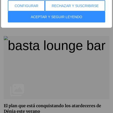
CONFIGURAR
RECHAZAR Y SUSCRIBIRSE
La nueva carta de vinos que llega para conquistar a
los amantes de la gastronomía en Dénia
ACEPTAR Y SEGUIR LEYENDO
09 de julio de 2026
El plan que está conquistando los atardeceres de
Dénia este verano