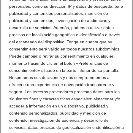
personales, como su dirección IP y datos de búsqueda, para
publicidad y contenidos personalizados, medición de
publicidad y contenidos, investigación de audiencias y
Recuerdos en lugar de vacíos: la propuesta de Dénia
desarrollo de servicios. Además, podemos utilizar datos
para un ocio juvenil sin alcohol este agosto
precisos de localización geográfica e identificación a través
04 de agosto de 2026
del escaneado del dispositivo. Tenga en cuenta que su
consentimiento será válido en todos nuestros subdominios.
Puede cambiar o retirar su consentimiento en cualquier
momento haciendo clic en el botón «Preferencias de
consentimiento» situado en la parte inferior de su pantalla.
Respetamos sus decisiones y nos comprometemos a
ofrecerle una experiencia de navegación transparente y
segura. Los terceros proveedores procesan datos para los
siguientes fines y características especiales: almacenar y/o
acceder a información en un dispositivo, publicidad y
contenido personalizados, publicidad y medición de
contenido, investigación de audiencia y desarrollo de
servicios, datos precisos de geolocalización e identificación a