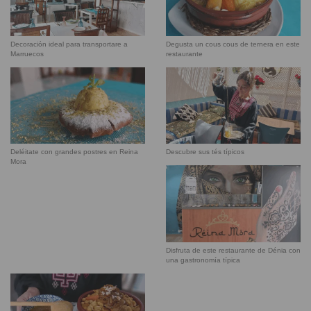
Decoración ideal para transportare a
Degusta un cous cous de ternera en este
Marruecos
restaurante
Deléitate con grandes postres en Reina
Descubre sus tés típicos
Mora
Disfruta de este restaurante de Dénia con
una gastronomía típica