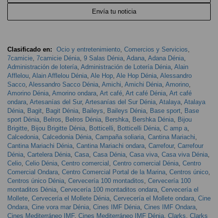
Envía tu noticia
Clasificado en:
Ocio y entretenimiento
,
Comercios y Servicios
,
7camicie
,
7camicie Dénia
,
9 Salas Dénia
,
Adana
,
Adana Dénia
,
Administración de lotería
,
Administración de Lotería Dénia
,
Alain
Afflelou
,
Alain Afflelou Dénia
,
Ale Hop
,
Ale Hop Dénia
,
Alessandro
Sacco
,
Alessandro Sacco Dénia
,
Amichi
,
Amichi Dénia
,
Amorino
,
Amorino Dénia
,
Amorino ondara
,
Art café
,
Art café Dénia
,
Art café
ondara
,
Artesanías del Sur
,
Artesanías del Sur Dénia
,
Atalaya
,
Atalaya
Dénia
,
Bagit
,
Bagit Dénia
,
Baileys
,
Baileys Dénia
,
Base sport
,
Base
sport Dénia
,
Belros
,
Belros Dénia
,
Bershka
,
Bershka Dénia
,
Bijou
Brigitte
,
Bijou Brigitte Dénia
,
Botticelli
,
Botticelli Dénia
,
C amp a
,
Calcedonia
,
Calcedonia Dénia
,
Campaña soliaria
,
Cantina Mariachi
,
Cantina Mariachi Dénia
,
Cantina Mariachi ondara
,
Carrefour
,
Carrefour
Dénia
,
Cartelera Dénia
,
Casa
,
Casa Dénia
,
Casa viva
,
Casa viva Dénia
,
Celio
,
Celio Dénia
,
Centro comercial
,
Centro comercial Dénia
,
Centro
Comercial Ondara
,
Centro Comercial Portal de la Marina
,
Centros único
,
Centros único Dénia
,
Cervecería 100 montaditos
,
Cervecería 100
montaditos Dénia
,
Cervecería 100 montaditos ondara
,
Cervecería el
Mollete
,
Cervecería el Mollete Dénia
,
Cervecería el Mollete ondara
,
Cine
Ondara
,
Cine vora mar Dénia
,
Cines IMF Dénia
,
Cines IMF Ondara
,
Cines Mediterráneo IMF
,
Cines Mediterráneo IMF Dénia
,
Clarks
,
Clarks