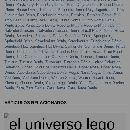
Dénia
,
Pasta City
,
Pasta City Dénia
,
Pasta City Ondara
,
Phone House
,
Phone House Dénia
,
Polinesia
,
Polinesia Dénia
,
Poly Jugueterías
,
Poly
Jugueterías Dénia
,
Portal de la Marina
,
Primichi
,
Primichi Dénia
,
Pull
amp Bear
,
Pull amp Bear Dénia
,
Punto Roma
,
Punto Roma Dénia
,
Punto Zero
,
Punto Zero Dénia
,
Roberto Martin
,
Roberto Martin Dénia
,
Salvador Artesano
,
Salvador Artesano Dénia
,
Small Relax
,
Small Relax
Dénia
,
Soloptical
,
Soloptical Dénia
,
Sprinfield Dénia
,
Springfield
,
Springfield Dénia
,
Stradivaiurs Dénia
,
Stradivarius
,
Stradivarius Dénia
,
Sunglass Hut
,
Sunglass Hut Dénia
,
Surf or die
,
Surf or die Dénia
,
Ten21
Dénia
,
Tien 21
,
Tien 21 Dénia
,
Tiendas Dénia
,
Time Road
,
Time Road
Dénia
,
Tino Gonzalez
,
Tino Gonzalez Dénia
,
Tramas
,
Tramas Dénia
,
Tuc tuc
,
Tuc tuc Dénia
,
Tuttocars
,
Tuttocars Dénia
,
United Colors os
Benetton
,
United Colors os Benetton Dénia
,
Upper Nose
,
Upper Nose
Dénia
,
Vaperdenia
,
Vaperdenia Dénia
,
Vegas Nails
,
Vegas Nails Dénia
,
Vodafone
,
Vodafone Dénia
,
Women Secret
,
Women Secret Dénia
,
Xhenna
,
Xhenna Dénia
,
Yoigo
,
Yoigo Dénia
,
Yves Rocher
,
Yves Rocher
Dénia
,
Zara
,
Zara Dénia
,
Zara Home
,
Zara Home Dénia
ARTÍCULOS RELACIONADOS