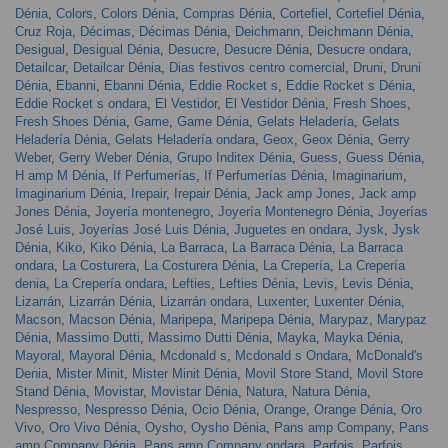
Dénia
,
Colors
,
Colors Dénia
,
Compras Dénia
,
Cortefiel
,
Cortefiel Dénia
,
Cruz Roja
,
Décimas
,
Décimas Dénia
,
Deichmann
,
Deichmann Dénia
,
Desigual
,
Desigual Dénia
,
Desucre
,
Desucre Dénia
,
Desucre ondara
,
Detailcar
,
Detailcar Dénia
,
Dias festivos centro comercial
,
Druni
,
Druni
Dénia
,
Ebanni
,
Ebanni Dénia
,
Eddie Rocket s
,
Eddie Rocket s Dénia
,
Eddie Rocket s ondara
,
El Vestidor
,
El Vestidor Dénia
,
Fresh Shoes
,
Fresh Shoes Dénia
,
Game
,
Game Dénia
,
Gelats Heladería
,
Gelats
Heladería Dénia
,
Gelats Heladería ondara
,
Geox
,
Geox Dénia
,
Gerry
Weber
,
Gerry Weber Dénia
,
Grupo Inditex Dénia
,
Guess
,
Guess Dénia
,
H amp M Dénia
,
If Perfumerías
,
If Perfumerías Dénia
,
Imaginarium
,
Imaginarium Dénia
,
Irepair
,
Irepair Dénia
,
Jack amp Jones
,
Jack amp
Jones Dénia
,
Joyería montenegro
,
Joyería Montenegro Dénia
,
Joyerías
José Luis
,
Joyerías José Luis Dénia
,
Juguetes en ondara
,
Jysk
,
Jysk
Dénia
,
Kiko
,
Kiko Dénia
,
La Barraca
,
La Barraca Dénia
,
La Barraca
ondara
,
La Costurera
,
La Costurera Dénia
,
La Crepería
,
La Crepería
denia
,
La Crepería ondara
,
Lefties
,
Lefties Dénia
,
Levis
,
Levis Dénia
,
Lizarrán
,
Lizarrán Dénia
,
Lizarrán ondara
,
Luxenter
,
Luxenter Dénia
,
Macson
,
Macson Dénia
,
Maripepa
,
Maripepa Dénia
,
Marypaz
,
Marypaz
Dénia
,
Massimo Dutti
,
Massimo Dutti Dénia
,
Mayka
,
Mayka Dénia
,
Mayoral
,
Mayoral Dénia
,
Mcdonald s
,
Mcdonald s Ondara
,
McDonald's
Denia
,
Mister Minit
,
Mister Minit Dénia
,
Movil Store Stand
,
Movil Store
Stand Dénia
,
Movistar
,
Movistar Dénia
,
Natura
,
Natura Dénia
,
Nespresso
,
Nespresso Dénia
,
Ocio Dénia
,
Orange
,
Orange Dénia
,
Oro
Vivo
,
Oro Vivo Dénia
,
Oysho
,
Oysho Dénia
,
Pans amp Company
,
Pans
amp Company Dénia
,
Pans amp Company ondara
,
Parfois
,
Parfois