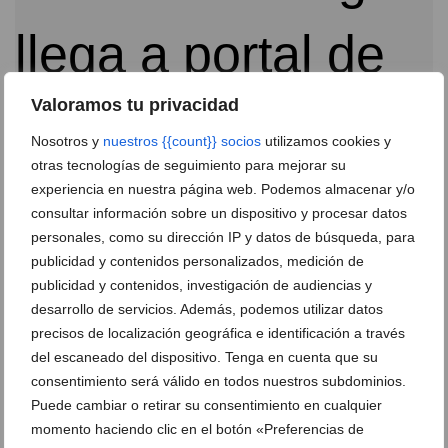
Valoramos tu privacidad
Nosotros y
nuestros {{count}} socios
utilizamos cookies y
otras tecnologías de seguimiento para mejorar su
experiencia en nuestra página web. Podemos almacenar y/o
consultar información sobre un dispositivo y procesar datos
Portal de la Marina convierte agosto en un universo
personales, como su dirección IP y datos de búsqueda, para
LEGO® para toda la familia
publicidad y contenidos personalizados, medición de
03 de agosto de 2026
publicidad y contenidos, investigación de audiencias y
desarrollo de servicios. Además, podemos utilizar datos
precisos de localización geográfica e identificación a través
del escaneado del dispositivo. Tenga en cuenta que su
consentimiento será válido en todos nuestros subdominios.
Puede cambiar o retirar su consentimiento en cualquier
momento haciendo clic en el botón «Preferencias de