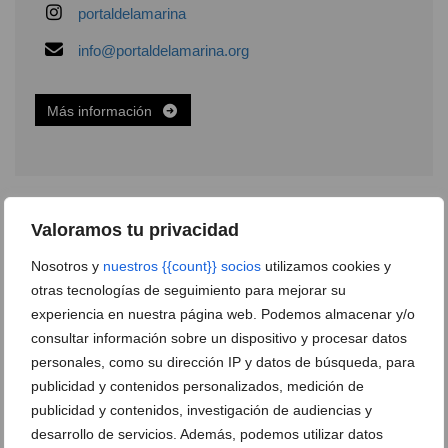
portaldelamarina
info@portaldelamarina.org
Más información
Deja un comentario
Valoramos tu privacidad
Suscríbete a la newsletter
Nosotros y
nuestros {{count}} socios
utilizamos cookies y
otras tecnologías de seguimiento para mejorar su
Canal de Whatsapp
experiencia en nuestra página web. Podemos almacenar y/o
Anúnciate en Dénia.com
consultar información sobre un dispositivo y procesar datos
personales, como su dirección IP y datos de búsqueda, para
Envía tu noticia
publicidad y contenidos personalizados, medición de
publicidad y contenidos, investigación de audiencias y
desarrollo de servicios. Además, podemos utilizar datos
Clasificado en:
Comercios y Servicios
,
Agencias de Viajes
,