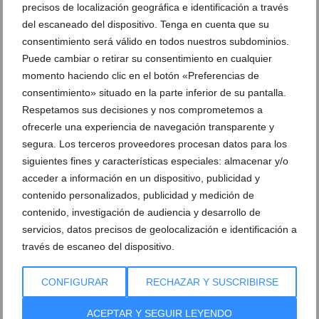
precisos de localización geográfica e identificación a través
Alimentación
,
Bar y Cafetería
,
Belleza
,
Bodegas
,
Cines
,
Decoración
,
del escaneado del dispositivo. Tenga en cuenta que su
Electrónica
,
Exteriores
,
Fotografía
,
Hogar
,
Imagen / Sonido /
Electrónica
,
Informática
,
Interiorismo
,
Muebles / Mobiliario
,
Ocio y
consentimiento será válido en todos nuestros subdominios.
entretenimiento
,
Restaurantes
,
Supermercados
,
Tiendas
,
cambio
Puede cambiar o retirar su consentimiento en cualquier
climático
,
Centro Comercial Portal de la Marina
,
Hora del planeta
,
Portal
momento haciendo clic en el botón «Preferencias de
de la Marina
,
Sostenibilidad
consentimiento» situado en la parte inferior de su pantalla.
Respetamos sus decisiones y nos comprometemos a
ARTÍCULOS RELACIONADOS
ofrecerle una experiencia de navegación transparente y
segura. Los terceros proveedores procesan datos para los
siguientes fines y características especiales: almacenar y/o
acceder a información en un dispositivo, publicidad y
contenido personalizados, publicidad y medición de
contenido, investigación de audiencia y desarrollo de
servicios, datos precisos de geolocalización e identificación a
través de escaneo del dispositivo.
CONFIGURAR
RECHAZAR Y SUSCRIBIRSE
ACEPTAR Y SEGUIR LEYENDO