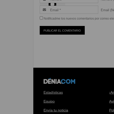
Email (Ne
Notificadme los nuevos comentarios por correo ele
Estadísticas
¡A
Equipo
Av
Envía tu noticia
Pol