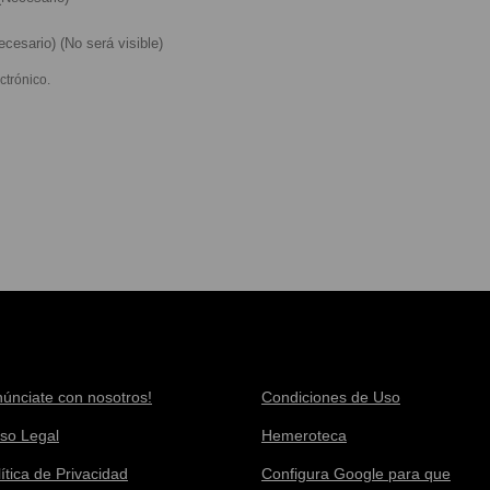
cesario) (No será visible)
ctrónico.
núnciate con nosotros!
Condiciones de Uso
iso Legal
Hemeroteca
ítica de Privacidad
Configura Google para que