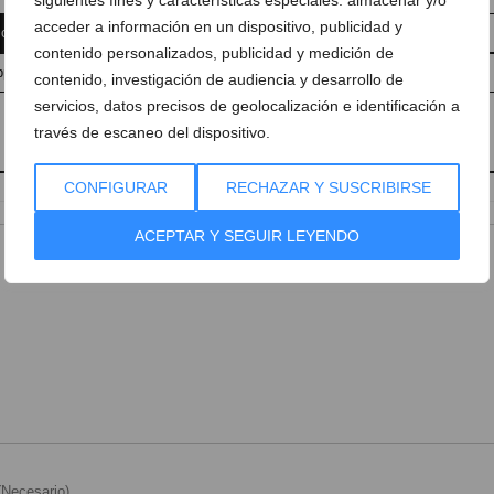
acceder a información en un dispositivo, publicidad y
 comentario
Suscríbete a la newsletter
contenido personalizados, publicidad y medición de
pp
Anúnciate en Dénia.com
Envía tu noticia
contenido, investigación de audiencia y desarrollo de
servicios, datos precisos de geolocalización e identificación a
través de escaneo del dispositivo.
CONFIGURAR
RECHAZAR Y SUSCRIBIRSE
ACEPTAR Y SEGUIR LEYENDO
Necesario)