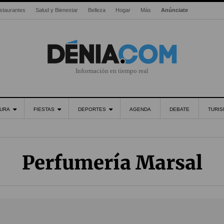
staurantes
Salud y Bienestar
Belleza
Hogar
Más
Anúnciate
Información en tiempo real
URA
FIESTAS
DEPORTES
AGENDA
DEBATE
TURI
Perfumería Marsal