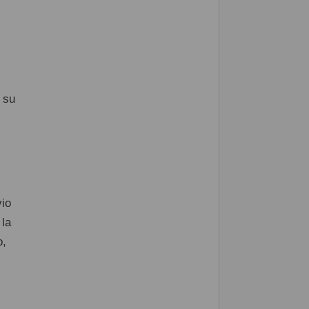
 su
vio
 la
o,