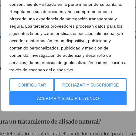
consentimiento» situado en la parte inferior de su pantalla.
ima y su naturalidad, anteponiendo siempre el respeto absol
Respetamos sus decisiones y nos comprometemos a
ofrecerle una experiencia de navegación transparente y
segura. Los terceros proveedores procesan datos para los
siguientes fines y características especiales: almacenar y/o
acceder a información en un dispositivo, publicidad y
contenido personalizados, publicidad y medición de
contenido, investigación de audiencia y desarrollo de
que vaya más allá de las tendencias pasajeras y prefieres 
servicios, datos precisos de geolocalización e identificación a
vo centrado en la salud de tu cabello, el equipo de
través de escaneo del dispositivo.
te salón premium en
Dénia
te guiará durante todo el proceso
ena que mejor se adapta a ti.
CONFIGURAR
RECHAZAR Y SUSCRIBIRSE
ACEPTAR Y SEGUIR LEYENDO
 que resolverán tus dudas
ra un tratamiento de alisado natural?
e del estado inicial del cabello y de los cuidados posteriore