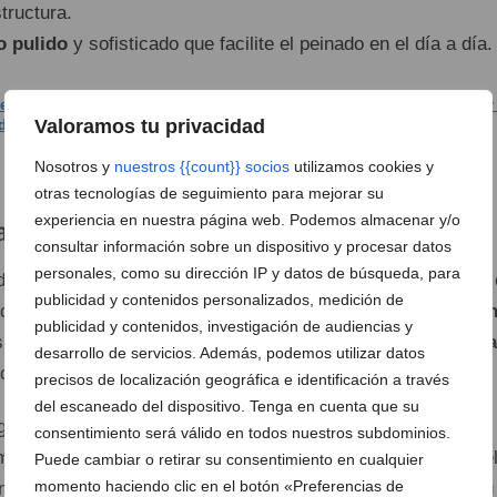
tructura.
o pulido
y sofisticado que facilite el peinado en el día a día.
Valoramos tu privacidad
Nosotros y
nuestros {{count}} socios
utilizamos cookies y
otras tecnologías de seguimiento para mejorar su
experiencia en nuestra página web. Podemos almacenar y/o
 de la alta cosmética capilar orgánica
consultar información sobre un dispositivo y procesar datos
personales, como su dirección IP y datos de búsqueda, para
 debe ir acompañada de productos que cuiden la fibra desde 
publicidad y contenidos personalizados, medición de
tido, la utilización de firmas especializadas como
Goa Organ
publicidad y contenidos, investigación de audiencias y
siendo una firma pionera en el desarrollo de
alisados natura
desarrollo de servicios. Además, podemos utilizar datos
damente respetuosos con la fibra capilar.
precisos de localización geográfica e identificación a través
del escaneado del dispositivo. Tenga en cuenta que su
agnóstico profesional y una
cosmética
avanzada permite
consentimiento será válido en todos nuestros subdominios.
muy duraderos. De este modo, la belleza se trabaja desde e
Puede cambiar o retirar su consentimiento en cualquier
momento haciendo clic en el botón «Preferencias de
encioso y la precisión técnica: un cabello que destaca por su