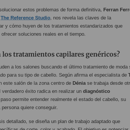
olucionar estos problemas de forma definitiva,
Ferran Ferr
e
The Reference Studio
, nos revela las claves de la
lar y cómo huyen de los tratamientos estandarizados que
n ofrecer soluciones reales en el tiempo.
n los tratamientos capilares genéricos?
en a los salones buscando el último tratamiento de moda 
do para su tipo de cabello. Según afirma el especialista de
en este salón de la zona centro de
Dénia
se trabaja desde ot
 verdadero éxito radica en realizar un
diagnóstico
 paso permite entender realmente el estado del cabello, su
 persona quiere conseguir.
isis detallado, se diseña un plan de trabajo adaptado que
cíficas de corte, color y acabado. El objetivo es potenciar 