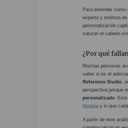
Para entender cómo s
experto y estilista d
personalización capi
saturan el cabello si
¿Por qué falla
Muchas personas acud
saber si es el adecua
Reference Studio
, 
perspectiva porque el
personalizado
. Este
historia
y lo que cada
A partir de este anál
combina técnicas espe