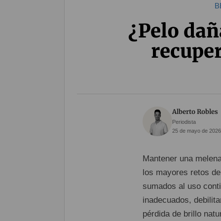
B
¿Pelo dañ
recuper
Alberto Robles
Periodista
25 de mayo de 2026
Mantener una melena
los mayores retos de
sumados al uso conti
inadecuados, debilita
pérdida de brillo natur