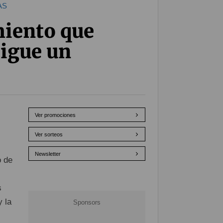
AS
miento que
sigue un
Ver promociones
Ver sorteos
Newsletter
o de
s
y la