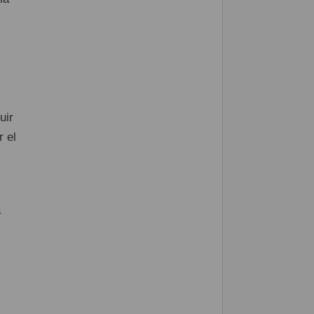
uir
 el
a