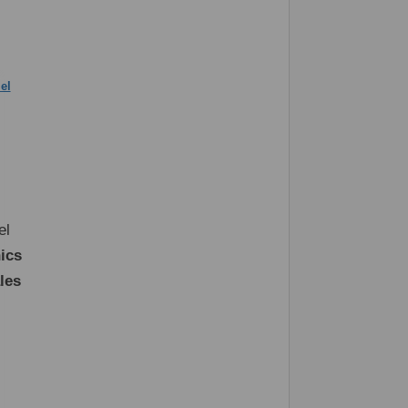
el
ics
les
l