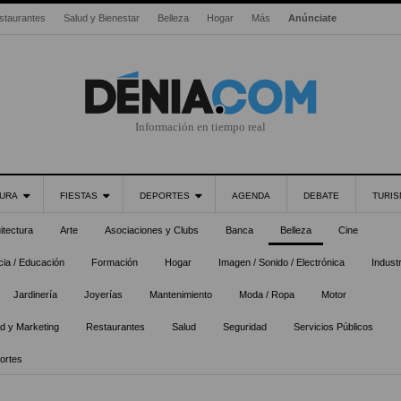
staurantes
Salud y Bienestar
Belleza
Hogar
Más
Anúnciate
Información en tiempo real
URA
FIESTAS
DEPORTES
AGENDA
DEBATE
TURI
itectura
Arte
Asociaciones y Clubs
Banca
Belleza
Cine
ia / Educación
Formación
Hogar
Imagen / Sonido / Electrónica
Industr
Jardinería
Joyerías
Mantenimiento
Moda / Ropa
Motor
ad y Marketing
Restaurantes
Salud
Seguridad
Servicios Públicos
ortes