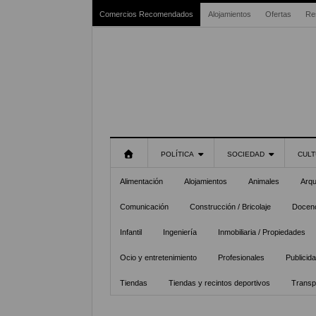
Comercios Recomendados
Alojamientos
Ofertas
Re
POLÍTICA
SOCIEDAD
CULT
Alimentación
Alojamientos
Animales
Arqu
Comunicación
Construcción / Bricolaje
Docenc
Infantil
Ingeniería
Inmobiliaria / Propiedades
Ocio y entretenimiento
Profesionales
Publicid
Tiendas
Tiendas y recintos deportivos
Transp