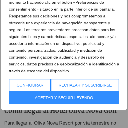
Hotel Oliva Nova Golf Resort - Habitación
momento haciendo clic en el botón «Preferencias de
consentimiento» situado en la parte inferior de su pantalla.
Hotel Oliva Nova Golf
Respetamos sus decisiones y nos comprometemos a
ofrecerle una experiencia de navegación transparente y
segura. Los terceros proveedores procesan datos para los
siguientes fines y características especiales: almacenar y/o
Restaurante Hotel Oliva Nova Golf Resort
acceder a información en un dispositivo, publicidad y
contenido personalizados, publicidad y medición de
contenido, investigación de audiencia y desarrollo de
Oliva Nova Golf Resort
servicios, datos precisos de geolocalización e identificación a
través de escaneo del dispositivo.
Spa Oliva Nova Golg
CONFIGURAR
RECHAZAR Y SUSCRIBIRSE
Terraza del Hotel Oliva Nova Golf
ACEPTAR Y SEGUIR LEYENDO
Cómo llegar al Hotel Oliva Nova Golf
Para llegar al Oliva Nova Resort por vía terrestre no