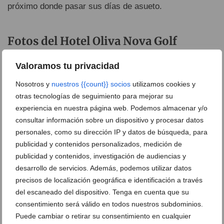
próximo donde pasar sus días de asueto.
Fotos del Hotel Oliva Nova Golf
Valoramos tu privacidad
Nosotros y
nuestros {{count}} socios
utilizamos cookies y
Exterior del Hotel Oliva Nova Golf
otras tecnologías de seguimiento para mejorar su
experiencia en nuestra página web. Podemos almacenar y/o
Chiringuito del Hotel Oliva Nova Golf
consultar información sobre un dispositivo y procesar datos
Resort
personales, como su dirección IP y datos de búsqueda, para
publicidad y contenidos personalizados, medición de
publicidad y contenidos, investigación de audiencias y
desarrollo de servicios. Además, podemos utilizar datos
Habitación del Hotel Oliva Nova Golf
Habitación Hotel Oliva Nova Golf
precisos de localización geográfica e identificación a través
del escaneado del dispositivo. Tenga en cuenta que su
consentimiento será válido en todos nuestros subdominios.
Puede cambiar o retirar su consentimiento en cualquier