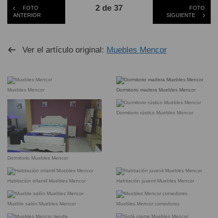
2 de 37
FOTO
FOTO
ANTERIOR
SIGUIENTE
Ver el artículo original:
Muebles Mencor
Muebles Mencor
Dormitorio madera Muebles Mencor
Dormitorio rústico Muebles Mencor
Dormitorio Muebles Mencor
Habitación infantil Muebles Mencor
Habitación juvenil Muebles Mencor
Mueble salón Muebles Mencor
Muebles Mencor comedores