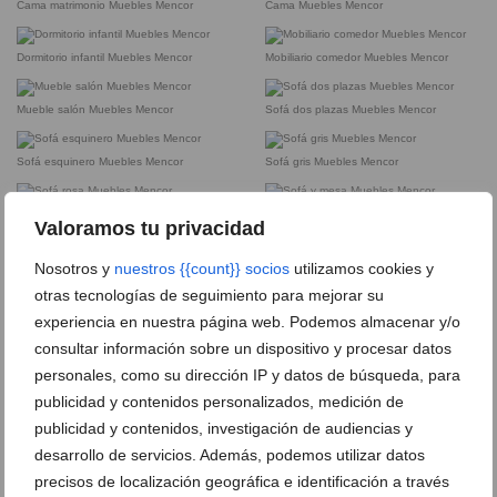
Cama matrimonio Muebles Mencor
Cama Muebles Mencor
Dormitorio infantil Muebles Mencor
Mobiliario comedor Muebles Mencor
Mueble salón Muebles Mencor
Sofá dos plazas Muebles Mencor
Sofá esquinero Muebles Mencor
Sofá gris Muebles Mencor
Sofá rosa Muebles Mencor
Sofá y mesa Muebles Mencor
Valoramos tu privacidad
Nosotros y
nuestros {{count}} socios
utilizamos cookies y
Sofá y sillón Muebles Mencor
otras tecnologías de seguimiento para mejorar su
experiencia en nuestra página web. Podemos almacenar y/o
consultar información sobre un dispositivo y procesar datos
DEJA UN COMENTARIO
personales, como su dirección IP y datos de búsqueda, para
publicidad y contenidos personalizados, medición de
publicidad y contenidos, investigación de audiencias y
desarrollo de servicios. Además, podemos utilizar datos
precisos de localización geográfica e identificación a través