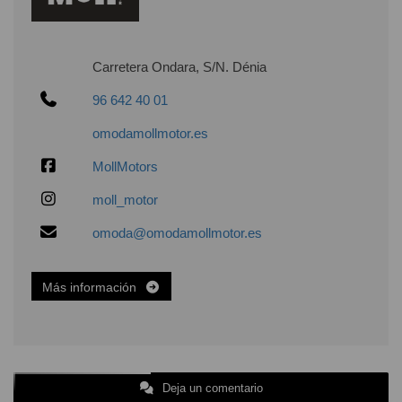
Carretera Ondara, S/N. Dénia
96 642 40 01
omodamollmotor.es
MollMotors
moll_motor
omoda@omodamollmotor.es
Más información
Deja un comentario