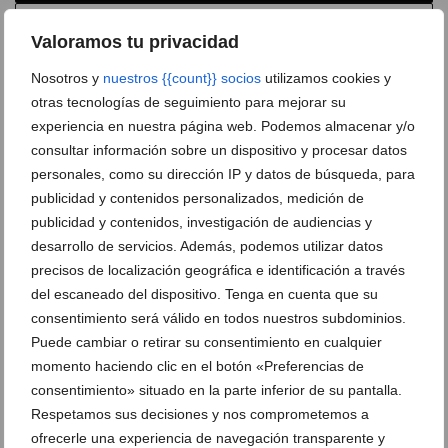
Suscríbete a la newsletter
Valoramos tu privacidad
Canal de Whatsapp
Nosotros y
nuestros {{count}} socios
utilizamos cookies y
Anúnciate en Dénia.com
otras tecnologías de seguimiento para mejorar su
experiencia en nuestra página web. Podemos almacenar y/o
Envía tu noticia
consultar información sobre un dispositivo y procesar datos
personales, como su dirección IP y datos de búsqueda, para
publicidad y contenidos personalizados, medición de
Clasificado en:
Comercios y Servicios
,
Coches eléctricos
,
publicidad y contenidos, investigación de audiencias y
Concesionarios
,
Motor
,
JAECOO
,
Moll Motor
,
OMODA
,
SHS FEVER
NIGHT
desarrollo de servicios. Además, podemos utilizar datos
precisos de localización geográfica e identificación a través
ARTÍCULOS RELACIONADOS
del escaneado del dispositivo. Tenga en cuenta que su
consentimiento será válido en todos nuestros subdominios.
Puede cambiar o retirar su consentimiento en cualquier
momento haciendo clic en el botón «Preferencias de
consentimiento» situado en la parte inferior de su pantalla.
Respetamos sus decisiones y nos comprometemos a
ofrecerle una experiencia de navegación transparente y