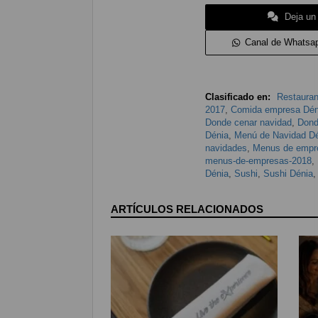
Deja un
Canal de Whatsa
Clasificado en:
Restauran
2017
,
Comida empresa Dén
Donde cenar navidad
,
Dond
Dénia
,
Menú de Navidad D
navidades
,
Menus de empr
menus-de-empresas-2018
,
Dénia
,
Sushi
,
Sushi Dénia
ARTÍCULOS RELACIONADOS