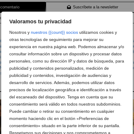
 comentario
Suscríbete a la newsletter
pp
Anúnciate en Dénia.com
Envía tu noticia
Valoramos tu privacidad
Nosotros y
nuestros {{count}} socios
utilizamos cookies y
otras tecnologías de seguimiento para mejorar su
tes
,
Cena empresa Dénia
,
Cenar en Dénia
,
Comer en Dénia
,
Comida empres
ia
,
comida japonesa dénia
,
comida japonesa en dénia
,
Comidas empresa Dé
experiencia en nuestra página web. Podemos almacenar y/o
e comer Navidad
,
Empresa Dénia
,
Empresas comida Dénia
,
japonés
,
Japoné
consultar información sobre un dispositivo y procesar datos
énia
,
Menú empresa 2017
,
Menú empresa Dénia
,
Menú Navidad
,
Menú
personales, como su dirección IP y datos de búsqueda, para
esa 2017
,
Menús de empresa Dénia
,
Menús de empresas Dénia
,
Menús navi
Navidad
,
Navidad Dénia
,
Restaurante
,
Restaurante Dénia
,
Restaurantes navi
publicidad y contenidos personalizados, medición de
,
sushi en dénia
,
sushiber
,
sushiber dénia
,
sushiber en dénia
publicidad y contenidos, investigación de audiencias y
desarrollo de servicios. Además, podemos utilizar datos
precisos de localización geográfica e identificación a través
del escaneado del dispositivo. Tenga en cuenta que su
consentimiento será válido en todos nuestros subdominios.
Puede cambiar o retirar su consentimiento en cualquier
momento haciendo clic en el botón «Preferencias de
consentimiento» situado en la parte inferior de su pantalla.
Respetamos sus decisiones y nos comprometemos a