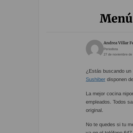
Menú 
Andrea Villar 
Periodista
27 de noviembre de 
¿Estás buscando un l
Sushiber
disponen de
La mejor cocina nipo
empleados. Todos sal
original.
No te quedes si tu m
ya en el teléfono 647