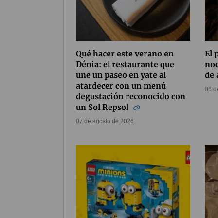
Qué hacer este verano en
El 
Dénia: el restaurante que
noc
une un paseo en yate al
de 
atardecer con un menú
06 d
degustación reconocido con
un Sol Repsol
07 de agosto de 2026
Compártelo
62