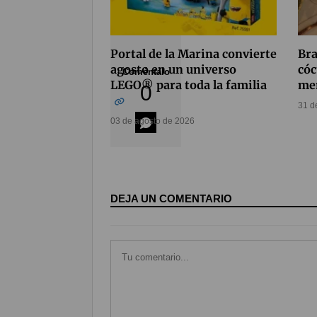
Portal de la Marina convierte
Bra
agosto en un universo
cóc
Coméntalo
LEGO® para toda la familia
men
0
31 d
03 de agosto de 2026
DEJA UN COMENTARIO