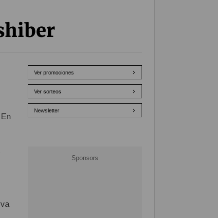
shiber
Ver promociones
Ver sorteos
Newsletter
 En
y
rva