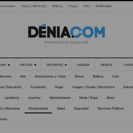
staurantes
Salud y Bienestar
Belleza
Hogar
Más
Anúnciate
Información en tiempo real
URA
FIESTAS
DEPORTES
AGENDA
DEBATE
TURI
itectura
Arte
Asociaciones y Clubs
Banca
Belleza
Cine
ia / Educación
Formación
Hogar
Imagen / Sonido / Electrónica
Industr
Jardinería
Joyerías
Mantenimiento
Moda / Ropa
Motor
ad y Marketing
Restaurantes
Salud
Seguridad
Servicios Públicos
ortes