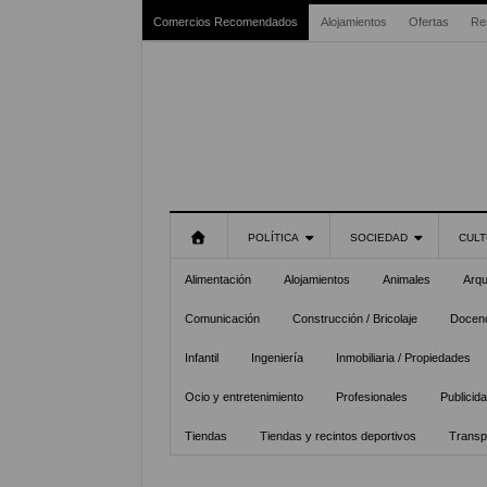
Comercios Recomendados
Alojamientos
Ofertas
Re
POLÍTICA
SOCIEDAD
CULT
Alimentación
Alojamientos
Animales
Arqu
Comunicación
Construcción / Bricolaje
Docenc
Infantil
Ingeniería
Inmobiliaria / Propiedades
Ocio y entretenimiento
Profesionales
Publicid
Tiendas
Tiendas y recintos deportivos
Transp