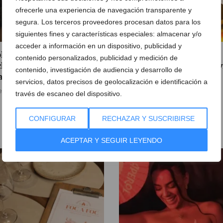
ofrecerle una experiencia de navegación transparente y
segura. Los terceros proveedores procesan datos para los
siguientes fines y características especiales: almacenar y/o
acceder a información en un dispositivo, publicidad y
plan perfecto para la
Disfruta en agosto de dos
contenido personalizados, publicidad y medición de
he del eclipse solar del 12
veladas de gastronomía, 
contenido, investigación de audiencia y desarrollo de
agosto está en Dénia
y flamenco
servicios, datos precisos de geolocalización e identificación a
e agosto de 2026
05 de agosto de 2026
través de escaneo del dispositivo.
CONFIGURAR
RECHAZAR Y SUSCRIBIRSE
ACEPTAR Y SEGUIR LEYENDO