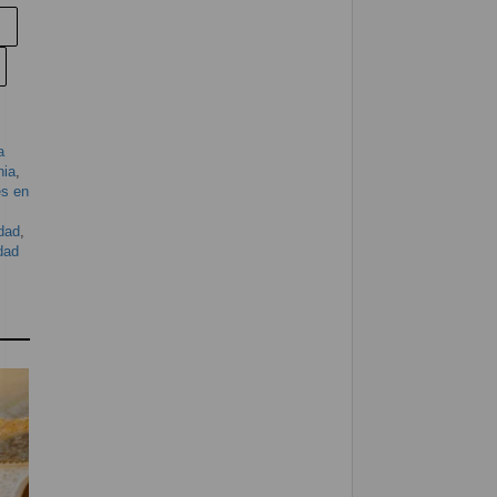
a
nia
,
s en
dad
,
dad