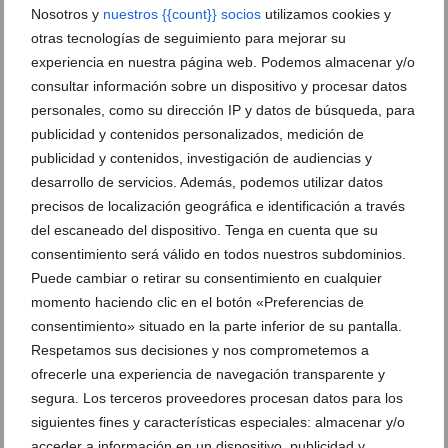
22 de mayo de 2026
Nosotros y
nuestros {{count}} socios
utilizamos cookies y
otras tecnologías de seguimiento para mejorar su
experiencia en nuestra página web. Podemos almacenar y/o
consultar información sobre un dispositivo y procesar datos
personales, como su dirección IP y datos de búsqueda, para
publicidad y contenidos personalizados, medición de
publicidad y contenidos, investigación de audiencias y
desarrollo de servicios. Además, podemos utilizar datos
precisos de localización geográfica e identificación a través
del escaneado del dispositivo. Tenga en cuenta que su
consentimiento será válido en todos nuestros subdominios.
Puede cambiar o retirar su consentimiento en cualquier
momento haciendo clic en el botón «Preferencias de
consentimiento» situado en la parte inferior de su pantalla.
La VI Feria del Vino Marina Dénia abre este viernes
Respetamos sus decisiones y nos comprometemos a
con catas, gastronomía y actividades culturales
ofrecerle una experiencia de navegación transparente y
19 de mayo de 2026
segura. Los terceros proveedores procesan datos para los
siguientes fines y características especiales: almacenar y/o
acceder a información en un dispositivo, publicidad y