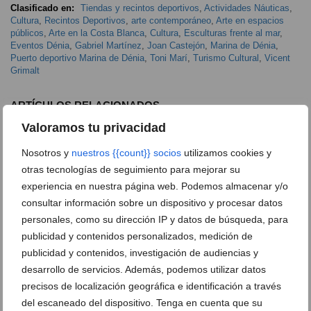
Clasificado en:
Tiendas y recintos deportivos
,
Actividades Náuticas
,
Cultura
,
Recintos Deportivos
,
arte contemporáneo
,
Arte en espacios
públicos
,
Arte en la Costa Blanca
,
Cultura
,
Esculturas frente al mar
,
Eventos Dénia
,
Gabriel Martínez
,
Joan Castejón
,
Marina de Dénia
,
Puerto deportivo Marina de Dénia
,
Toni Marí
,
Turismo Cultural
,
Vicent
Grimalt
ARTÍCULOS RELACIONADOS
Valoramos tu privacidad
Nosotros y
nuestros {{count}} socios
utilizamos cookies y
otras tecnologías de seguimiento para mejorar su
experiencia en nuestra página web. Podemos almacenar y/o
consultar información sobre un dispositivo y procesar datos
personales, como su dirección IP y datos de búsqueda, para
publicidad y contenidos personalizados, medición de
publicidad y contenidos, investigación de audiencias y
desarrollo de servicios. Además, podemos utilizar datos
precisos de localización geográfica e identificación a través
del escaneado del dispositivo. Tenga en cuenta que su