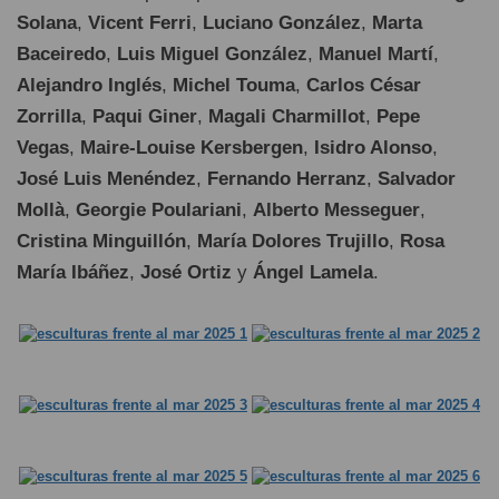
Solana
,
Vicent Ferri
,
Luciano González
,
Marta
Baceiredo
,
Luis Miguel González
,
Manuel Martí
,
Alejandro Inglés
,
Michel Touma
,
Carlos César
Zorrilla
,
Paqui Giner
,
Magali Charmillot
,
Pepe
Vegas
,
Maire-Louise Kersbergen
,
Isidro Alonso
,
José Luis Menéndez
,
Fernando Herranz
,
Salvador
Mollà
,
Georgie Poulariani
,
Alberto Messeguer
,
Cristina Minguillón
,
María Dolores Trujillo
,
Rosa
María Ibáñez
,
José Ortiz
y
Ángel Lamela
.