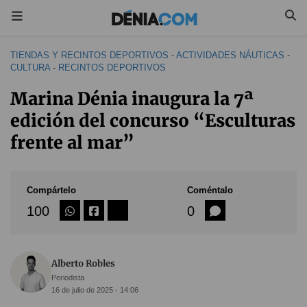
TIENDAS Y RECINTOS DEPORTIVOS
-
ACTIVIDADES NÁUTICAS
-
CULTURA
-
RECINTOS DEPORTIVOS
Marina Dénia inaugura la 7ª
edición del concurso “Esculturas
frente al mar”
Compártelo
Coméntalo
100
0
Alberto Robles
Periodista
16 de julio de 2025 - 14:06