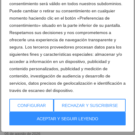
consentimiento será válido en todos nuestros subdominios.
Más de 50.000 imágenes de la vida cotidiana de
Puede cambiar o retirar su consentimiento en cualquier
Dénia donadas por el fotógrafo Paco Adsuar
momento haciendo clic en el botón «Preferencias de
06 de agosto de 2026
consentimiento» situado en la parte inferior de su pantalla.
Respetamos sus decisiones y nos comprometemos a
ofrecerle una experiencia de navegación transparente y
segura. Los terceros proveedores procesan datos para los
siguientes fines y características especiales: almacenar y/o
acceder a información en un dispositivo, publicidad y
contenido personalizados, publicidad y medición de
contenido, investigación de audiencia y desarrollo de
servicios, datos precisos de geolocalización e identificación a
través de escaneo del dispositivo.
CONFIGURAR
RECHAZAR Y SUSCRIBIRSE
“Menos minas, más flores”: arte y solidaridad por
ACEPTAR Y SEGUIR LEYENDO
el pueblo saharaui
06 de agosto de 2026