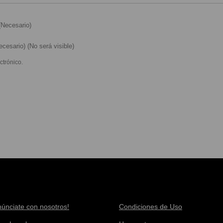
Necesario)
cesario) (No será visible)
ctrónico.
núnciate con nosotros!
Condiciones de Uso