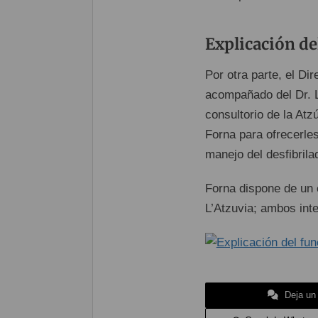
Explicación de
Por otra parte, el Di
acompañado del Dr. L
consultorio de la Atz
Forna para ofrecerle
manejo del desfibril
Forna dispone de un 
L’Atzuvia; ambos int
Deja un