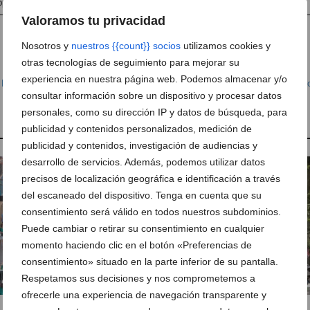
pp
Anúnciate en Dénia.com
Envía tu noticia
Valoramos tu privacidad
Nosotros y
nuestros {{count}} socios
utilizamos cookies y
otras tecnologías de seguimiento para mejorar su
experiencia en nuestra página web. Podemos almacenar y/o
,
Hospitales
,
L'Atzúbia
,
Murla
,
Pego
,
Salud
,
Sociedad
,
Antonio Valdivia
,
Centr
consultar información sobre un dispositivo y procesar datos
 Dénia
,
Marina Salud
personales, como su dirección IP y datos de búsqueda, para
publicidad y contenidos personalizados, medición de
publicidad y contenidos, investigación de audiencias y
desarrollo de servicios. Además, podemos utilizar datos
precisos de localización geográfica e identificación a través
del escaneado del dispositivo. Tenga en cuenta que su
consentimiento será válido en todos nuestros subdominios.
Puede cambiar o retirar su consentimiento en cualquier
momento haciendo clic en el botón «Preferencias de
consentimiento» situado en la parte inferior de su pantalla.
Respetamos sus decisiones y nos comprometemos a
ofrecerle una experiencia de navegación transparente y