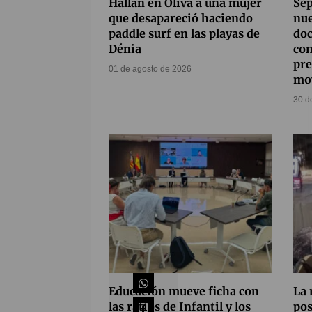
Hallan en Oliva a una mujer
Se
que desapareció haciendo
nue
paddle surf en las playas de
doc
Dénia
co
pre
01 de agosto de 2026
mo
30 d
Compártelo
51
Educación mueve ficha con
La 
las ratios de Infantil y los
pos