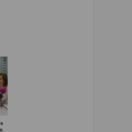
es
on