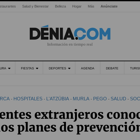
staurantes
Salud y Bienestar
Belleza
Hogar
Más
Anúnciate
Información en tiempo real
URA
FIESTAS
DEPORTES
AGENDA
DEBATE
TURI
RCA
HOSPITALES
L'ATZÚBIA
MURLA
PEGO
SALUD
SOC
-
-
-
-
-
-
dentes extranjeros cono
los planes de prevenció