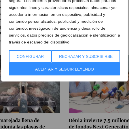
segura. Los terceros proveedores procesan datos para los
ptiembre marcará una
AEMET activa la alerta
va fase del pulso entre
amarilla en Dénia: los
siguientes fines y características especiales: almacenar y/o
entes y Conselleria: la
termómetros se disparan
acceder a información en un dispositivo, publicidad y
munidad educativa
este final de julio
contenido personalizados, publicidad y medición de
para nuevas
contenido, investigación de audiencia y desarrollo de
30 de julio de 2026
vilizaciones
servicios, datos precisos de geolocalización e identificación a
e julio de 2026
través de escaneo del dispositivo.
CONFIGURAR
RECHAZAR Y SUSCRIBIRSE
ACEPTAR Y SEGUIR LEYENDO
marejada llena de
Dénia invierte 7,5 millon
idonia las playas de
de fondos Next Generati