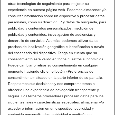
otras tecnologías de seguimiento para mejorar su
Dénia acogerá una nueva edición de ‘Urbajove’ con
experiencia en nuestra página web. Podemos almacenar y/o
deporte, arte y ocio saludable
consultar información sobre un dispositivo y procesar datos
05 de mayo de 2026
personales, como su dirección IP y datos de búsqueda, para
publicidad y contenidos personalizados, medición de
publicidad y contenidos, investigación de audiencias y
desarrollo de servicios. Además, podemos utilizar datos
precisos de localización geográfica e identificación a través
del escaneado del dispositivo. Tenga en cuenta que su
consentimiento será válido en todos nuestros subdominios.
Puede cambiar o retirar su consentimiento en cualquier
momento haciendo clic en el botón «Preferencias de
consentimiento» situado en la parte inferior de su pantalla.
Respetamos sus decisiones y nos comprometemos a
ofrecerle una experiencia de navegación transparente y
segura. Los terceros proveedores procesan datos para los
Joventut Dénia organiza una salida a Aquopolis
siguientes fines y características especiales: almacenar y/o
Cullera para dar la bienvenida al verano
acceder a información en un dispositivo, publicidad y
contenido personalizados, publicidad y medición de