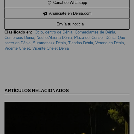
Canal de Whatsapp
Anúnciate en Dénia.com
Envía tu noticia
Clasificado en:
Ocio
,
centro de Dénia
,
Comerciantes de Dénia
,
Comercios Dénia
,
Noche Abierta Dénia
,
Plaza del Consell Dénia
,
Qué
hacer en Dénia
,
Summerjazz Dénia
,
Tiendas Dénia
,
Verano en Dénia
,
Vicente Chelet
,
Vicente Chelet Dénia
ARTÍCULOS RELACIONADOS