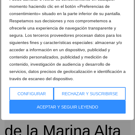
momento haciendo clic en el botón «Preferencias de
consentimiento» situado en la parte inferior de su pantalla.
Respetamos sus decisiones y nos comprometemos a
ofrecerle una experiencia de navegación transparente y
segura. Los terceros proveedores procesan datos para los
siguientes fines y características especiales: almacenar y/o
El comercio local de Dénia celebra su gran fiesta hoy
acceder a información en un dispositivo, publicidad y
con descuentos especiales y actividades infantiles
contenido personalizados, publicidad y medición de
13 de junio de 2026
contenido, investigación de audiencia y desarrollo de
servicios, datos precisos de geolocalización e identificación a
través de escaneo del dispositivo.
CONFIGURAR
RECHAZAR Y SUSCRIBIRSE
ACEPTAR Y SEGUIR LEYENDO