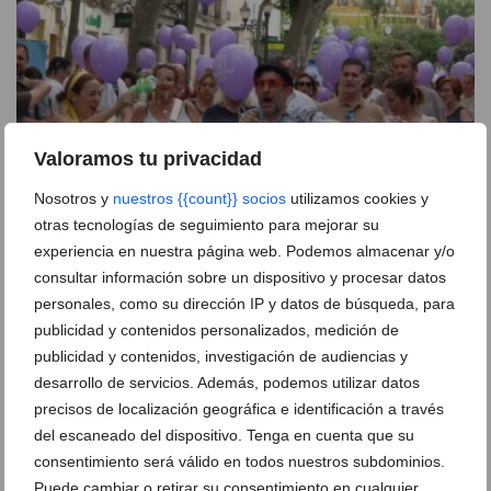
Valoramos tu privacidad
Nosotros y
nuestros {{count}} socios
utilizamos cookies y
otras tecnologías de seguimiento para mejorar su
El Tendetes Fest desborda el centro de Dénia con
experiencia en nuestra página web. Podemos almacenar y/o
música, talleres y miles de familias en la calle
consultar información sobre un dispositivo y procesar datos
15 de junio de 2026
personales, como su dirección IP y datos de búsqueda, para
publicidad y contenidos personalizados, medición de
publicidad y contenidos, investigación de audiencias y
desarrollo de servicios. Además, podemos utilizar datos
precisos de localización geográfica e identificación a través
del escaneado del dispositivo. Tenga en cuenta que su
consentimiento será válido en todos nuestros subdominios.
Puede cambiar o retirar su consentimiento en cualquier