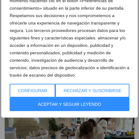
momento haciendo clic en el botón «Preferencias de
consentimiento» situado en la parte inferior de su pantalla.
Respetamos sus decisiones y nos comprometemos a
ofrecerle una experiencia de navegación transparente y
segura. Los terceros proveedores procesan datos para los
siguientes fines y características especiales: almacenar y/o
acceder a información en un dispositivo, publicidad y
contenido personalizados, publicidad y medición de
contenido, investigación de audiencia y desarrollo de
servicios, datos precisos de geolocalización e identificación a
Innovación contra el calor: experimentos con
través de escaneo del dispositivo.
pintura en la Línea 9 del TRAM para enfriar los
raíles
CONFIGURAR
RECHAZAR Y SUSCRIBIRSE
05 de agosto de 2026
ACEPTAR Y SEGUIR LEYENDO