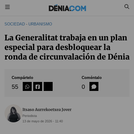
SOCIEDAD
-
URBANISMO
La Generalitat trabaja en un plan
especial para desbloquear la
ronda de circunvalación de Dénia
Compártelo
Coméntalo
55
0
Itsaso Aurrekoetxea Jover
Periodista
13 de mayo de 2026 - 11:40