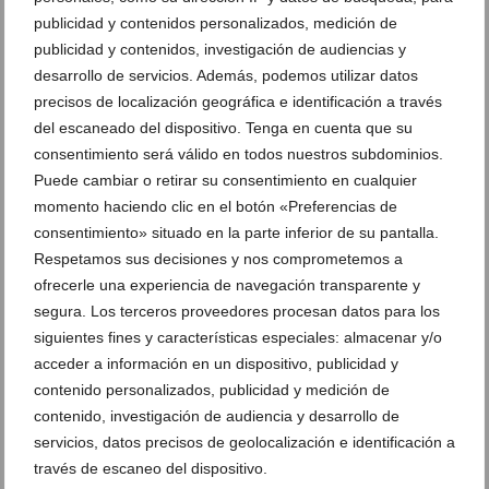
publicidad y contenidos personalizados, medición de
publicidad y contenidos, investigación de audiencias y
Dénia estrena 60.000 euros en ayudas para eventos
desarrollo de servicios. Además, podemos utilizar datos
deportivos y refuerza el apoyo a clubes locales
precisos de localización geográfica e identificación a través
21 de julio de 2026
del escaneado del dispositivo. Tenga en cuenta que su
consentimiento será válido en todos nuestros subdominios.
Puede cambiar o retirar su consentimiento en cualquier
momento haciendo clic en el botón «Preferencias de
consentimiento» situado en la parte inferior de su pantalla.
Respetamos sus decisiones y nos comprometemos a
ofrecerle una experiencia de navegación transparente y
segura. Los terceros proveedores procesan datos para los
siguientes fines y características especiales: almacenar y/o
acceder a información en un dispositivo, publicidad y
contenido personalizados, publicidad y medición de
contenido, investigación de audiencia y desarrollo de
servicios, datos precisos de geolocalización e identificación a
través de escaneo del dispositivo.
Dénia se echa a la calle para celebrar el título