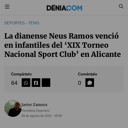
DEPORTES
-
TENIS
La dianense Neus Ramos venció
en infantiles del ‘XIX Torneo
Nacional Sport Club’ en Alicante
Compártelo
Coméntalo
64
0
Javier Zamora
Periodista Deportivo
09 de agosto de 2016 - 00:00