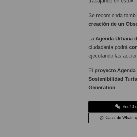
trabajando en esto», 
Se recomienda tambi
creación de un Obs
La
Agenda Urbana d
ciudadanía podrá
con
ejecutando las accio
El
proyecto Agenda 
Sostenibilidad Turí
Generation
.
Ver 13 
Canal de Whatsa