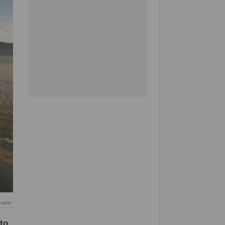
cielo
to
,