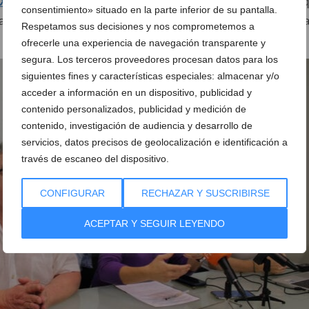
 Xara
y
Jesús Pobre
. Y en este punto, Ripoll ha recordado 
consentimiento» situado en la parte inferior de su pantalla.
a licitación el contrato del nuevo transporte público de Dénia
Respetamos sus decisiones y nos comprometemos a
ofrecerle una experiencia de navegación transparente y
segura. Los terceros proveedores procesan datos para los
siguientes fines y características especiales: almacenar y/o
acceder a información en un dispositivo, publicidad y
contenido personalizados, publicidad y medición de
contenido, investigación de audiencia y desarrollo de
servicios, datos precisos de geolocalización e identificación a
través de escaneo del dispositivo.
CONFIGURAR
RECHAZAR Y SUSCRIBIRSE
ACEPTAR Y SEGUIR LEYENDO