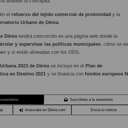
ha añadido la concejala.
én el
refuerzo del tejido comercial de proximidad
y la
ervatorio Urbano de Dénia
.
e Dénia
tendrá concreción en una página web donde la
trolar y supervisar las políticas municipales
, cómo se es
nes y si están alineadas con los ODS.
Urbana 2023 de Dénia
se incluye en el
Plan de
stica en Destino 2021
y se financia con
fondos europeos N
comentarios
Suscríbete a la newsletter
pp
Anúnciate en Dénia.com
Envía tu noticia