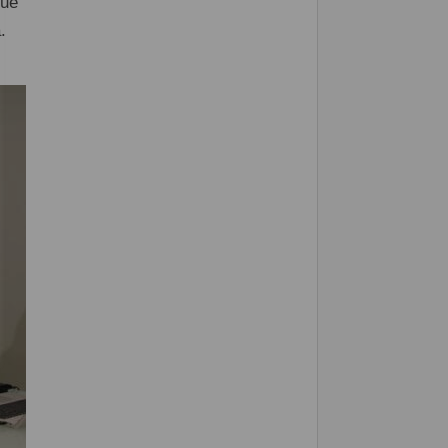
que
.