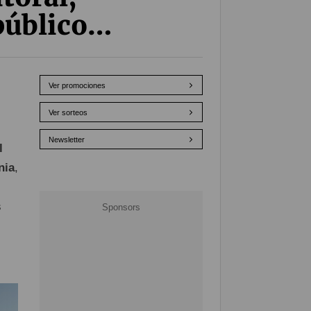
 público…
Ver promociones
Ver sorteos
Newsletter
l
nia
,
s