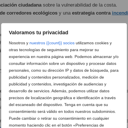
nciación ciudadana
sobre la vulnerabilidad de la costa.
 de corredores ecológicos
y una
estrategia contra
incend
Valoramos tu privacidad
estiones –ha matizado la concejala– ya las estamos
 hace falta este documento de Agenda Urbana para
Nosotros y
nuestros {{count}} socios
utilizamos cookies y
otras tecnologías de seguimiento para mejorar su
ciones
».
experiencia en nuestra página web. Podemos almacenar y/o
consultar información sobre un dispositivo y procesar datos
integrada y cohesionada
personales, como su dirección IP y datos de búsqueda, para
publicidad y contenidos personalizados, medición de
 la primera acción propuesta es la
creación de un parque
publicidad y contenidos, investigación de audiencias y
de alquiler asequible
y
viviendas colaborativas
, «un tem
desarrollo de servicios. Además, podemos utilizar datos
precisos de localización geográfica e identificación a través
mpo hablando y que ha sido contemplado en el Plan General
del escaneado del dispositivo. Tenga en cuenta que su
dad».
consentimiento será válido en todos nuestros subdominios.
Puede cambiar o retirar su consentimiento en cualquier
arece también la necesidad de
reforzar el transporte públi
momento haciendo clic en el botón «Preferencias de