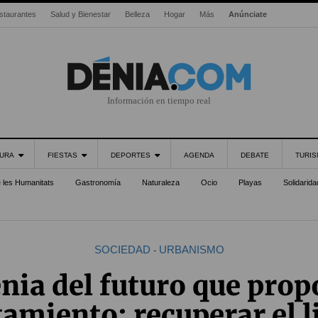
staurantes
Salud y Bienestar
Belleza
Hogar
Más
Anúnciate
Información en tiempo real
URA
FIESTAS
DEPORTES
AGENDA
DEBATE
TURI
e les Humanitats
Gastronomía
Naturaleza
Ocio
Playas
Solidarida
SOCIEDAD
URBANISMO
-
nia del futuro que prop
amiento: recuperar el li