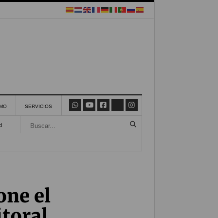
SMO
SERVICIOS
d
one el
toral,