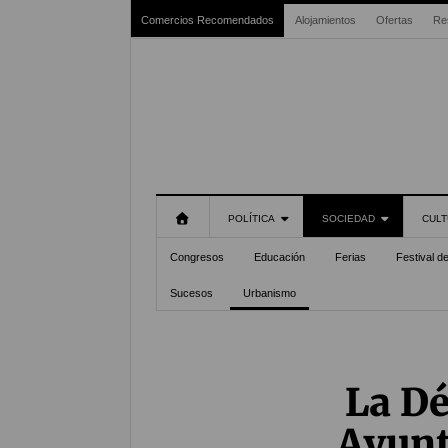
Comercios Recomendados
Alojamientos
Ofertas
Re
POLÍTICA
SOCIEDAD
CULT
Congresos
Educación
Ferias
Festival d
Sucesos
Urbanismo
La Dé
Ayunt