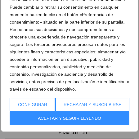
Puede cambiar o retirar su consentimiento en cualquier
momento haciendo clic en el botón «Preferencias de
consentimiento» situado en la parte inferior de su pantalla.
Respetamos sus decisiones y nos comprometemos a
ofrecerle una experiencia de navegación transparente y
segura. Los terceros proveedores procesan datos para los
siguientes fines y características especiales: almacenar y/o
Más información
acceder a información en un dispositivo, publicidad y
contenido personalizados, publicidad y medición de
contenido, investigación de audiencia y desarrollo de
servicios, datos precisos de geolocalización e identificación a
Deja un comentario
través de escaneo del dispositivo.
Suscríbete a la newsletter
CONFIGURAR
RECHAZAR Y SUSCRIBIRSE
Canal de Whatsapp
ACEPTAR Y SEGUIR LEYENDO
Anúnciate en Dénia.com
Envía tu noticia