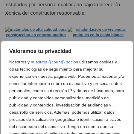
instalados por personal cualificado bajo la dirección
técnica del constructor responsable.
Valoramos tu privacidad
Nosotros y
nuestros {{count}} socios
utilizamos cookies y
otras tecnologías de seguimiento para mejorar su
experiencia en nuestra página web. Podemos almacenar y/o
consultar información sobre un dispositivo y procesar datos
personales, como su dirección IP y datos de búsqueda, para
publicidad y contenidos personalizados, medición de
publicidad y contenidos, investigación de audiencias y
desarrollo de servicios. Además, podemos utilizar datos
Contacta con Juan Vilar
precisos de localización geográfica e identificación a través
Construcciones
del escaneado del dispositivo. Tenga en cuenta que su
consentimiento será válido en todos nuestros subdominios.