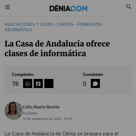
ASOCIACIONES Y CLUBS
-
CURSOS
-
FORMACIÓN
-
INFORMÁTICA
La Casa de Andalucía ofrece
clases de informática
Compártelo
Coméntalo
78
0
Celia Marín Benito
Periodista
10 de septiembre de 2014 - 00:00
La Casa de Andalucía de Dénia se prepara para el