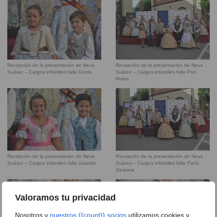
Recepción de la presentación de Neus
Recepción de la presentación de Neus
Suárez – Cargos infantiles falla Oeste
Suárez – Cargos infantiles falla Port
Rotes
Recepción de la presentación de Neus
Recepción de la presentación de Neus
Suárez – Cargos infantiles falla Saladar
Suárez – Cargos infantiles falla París
Oedrera
Valoramos tu privacidad
Nosotros y
nuestros {{count}} socios
utilizamos cookies y