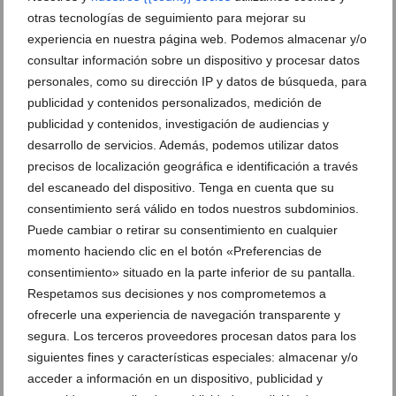
otras tecnologías de seguimiento para mejorar su
experiencia en nuestra página web. Podemos almacenar y/o
Recepción de la presentación de Neus
Recepción de la presentación de Neus
consultar información sobre un dispositivo y procesar datos
Suárez – Cargos infantiles falla Camp
Suárez – Cargos infantiles falla Centro
personales, como su dirección IP y datos de búsqueda, para
Roig
publicidad y contenidos personalizados, medición de
publicidad y contenidos, investigación de audiencias y
desarrollo de servicios. Además, podemos utilizar datos
precisos de localización geográfica e identificación a través
del escaneado del dispositivo. Tenga en cuenta que su
consentimiento será válido en todos nuestros subdominios.
Recepción de la presentación de Neus
Recepción de la presentación de Neus
Puede cambiar o retirar su consentimiento en cualquier
Suárez – Carla Vinaroz
Suárez – Carla Vinaroz
momento haciendo clic en el botón «Preferencias de
consentimiento» situado en la parte inferior de su pantalla.
Respetamos sus decisiones y nos comprometemos a
ofrecerle una experiencia de navegación transparente y
segura. Los terceros proveedores procesan datos para los
siguientes fines y características especiales: almacenar y/o
Recepción de la presentación de Neus
Recepción de la presentación de Neus
acceder a información en un dispositivo, publicidad y
Suárez – Presentadora
Suárez – Bellea del Foc Infantil de