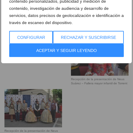
contenido personalizados, publicidad y medición de
Alicante
contenido, investigación de audiencia y desarrollo de
servicios, datos precisos de geolocalización e identificación a
través de escaneo del dispositivo.
Recepción de la presentación de Neus
Suárez – Fallera mayor infantil de San
Vicent del Raspeig
CONFIGURAR
RECHAZAR Y SUSCRIBIRSE
Recepción de la presentación de Neus
ACEPTAR Y SEGUIR LEYENDO
Suárez – Bellea del Foc Infantil de
Alicante
Recepción de la presentación de Neus
Suárez – Fallera mayor infantil de Torrent
Recepción de la presentación de Neus