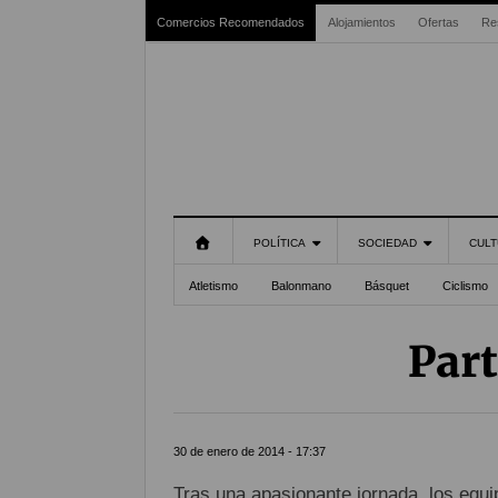
Comercios Recomendados
Alojamientos
Ofertas
Re
POLÍTICA
SOCIEDAD
CULT
Atletismo
Balonmano
Básquet
Ciclismo
Part
30 de enero de 2014 - 17:37
Tras una apasionante jornada, los equi