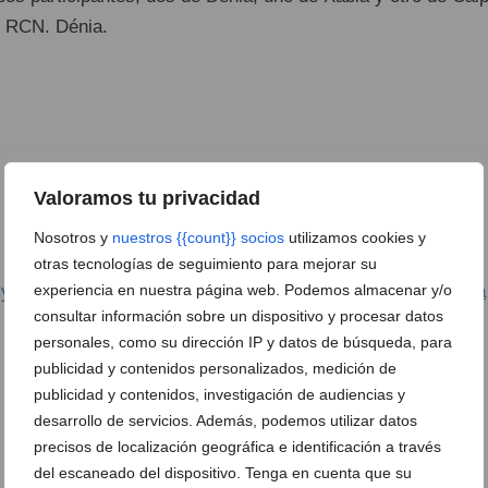
el RCN. Dénia.
Valoramos tu privacidad
1 de 1
Nosotros y
nuestros {{count}} socios
utilizamos cookies y
otras tecnologías de seguimiento para mejorar su
 y Mauricio Costanzo empataron en el Match Race de Dénia
experiencia en nuestra página web. Podemos almacenar y/o
consultar información sobre un dispositivo y procesar datos
personales, como su dirección IP y datos de búsqueda, para
publicidad y contenidos personalizados, medición de
publicidad y contenidos, investigación de audiencias y
desarrollo de servicios. Además, podemos utilizar datos
precisos de localización geográfica e identificación a través
del escaneado del dispositivo. Tenga en cuenta que su