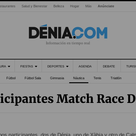
staurantes
Salud y Bienestar
Belleza
Hogar
Más
Anúnciate
Información en tiempo real
URA
FIESTAS
DEPORTES
AGENDA
DEBATE
TURI
Fútbol
Fútbol Sala
Gimnasia
Náutica
Tenis
Triatlón
icipantes Match Race 
pos participantes, dos de Dénia, uno de Xàbia y otro de Calp