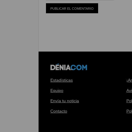
Estadísticas
¡A
Equipo
Av
Envía tu noticia
Pol
Contacto
Po