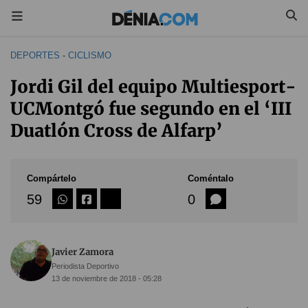
DEPORTES
-
CICLISMO
Jordi Gil del equipo Multiesport-
UCMontgó fue segundo en el ‘III
Duatlón Cross de Alfarp’
Compártelo
Coméntalo
59
0
Javier Zamora
Periodista Deportivo
13 de noviembre de 2018 - 05:28