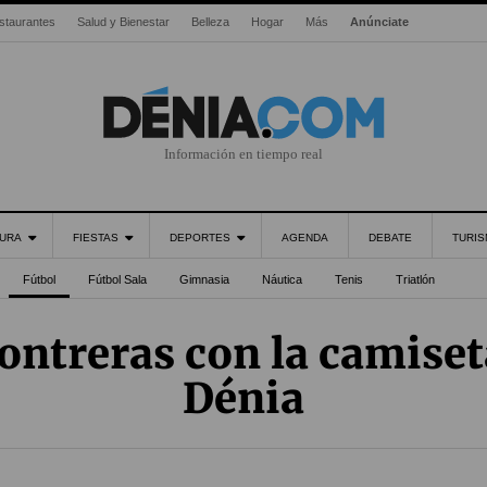
staurantes
Salud y Bienestar
Belleza
Hogar
Más
Anúnciate
Información en tiempo real
URA
FIESTAS
DEPORTES
AGENDA
DEBATE
TURI
Fútbol
Fútbol Sala
Gimnasia
Náutica
Tenis
Triatlón
ontreras con la camiset
Dénia