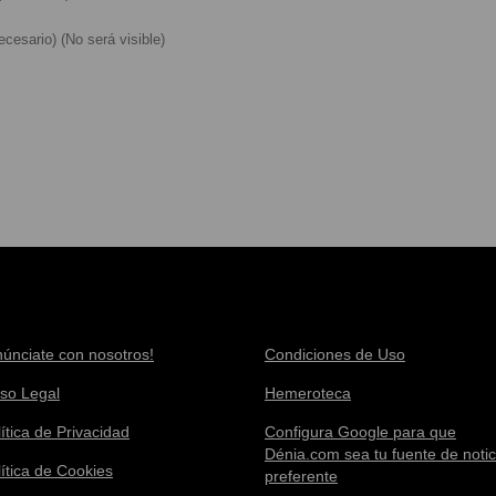
cesario) (No será visible)
núnciate con nosotros!
Condiciones de Uso
iso Legal
Hemeroteca
ítica de Privacidad
Configura Google para que
Dénia.com sea tu fuente de notic
lítica de Cookies
preferente