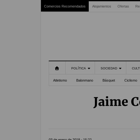
Comercios Recomendados
Alojamientos
Ofertas
Re
POLÍTICA
SOCIEDAD
CULT
Atletismo
Balonmano
Básquet
Ciclismo
Jaime C
03 de enero de 2018 - 15:22