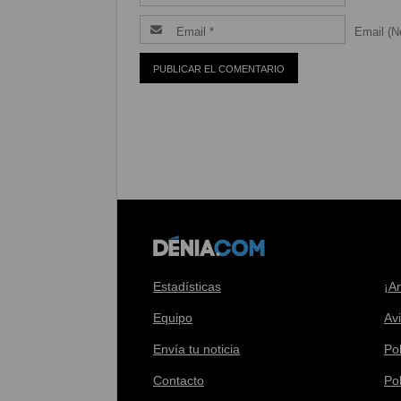
Email (Ne
Estadísticas
¡A
Equipo
Av
Envía tu noticia
Pol
Contacto
Po