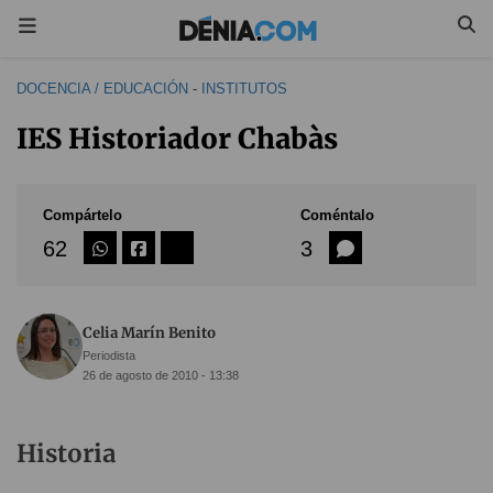
DOCENCIA / EDUCACIÓN
-
INSTITUTOS
IES Historiador Chabàs
Compártelo
Coméntalo
62
3
Celia Marín Benito
Periodista
26 de agosto de 2010 - 13:38
Historia