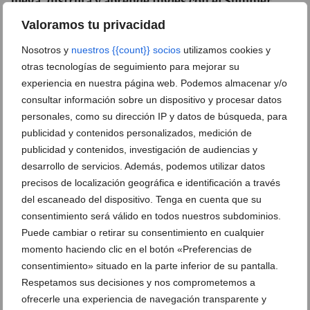
Juega, disfruta y aprende inglés con el Summer
Camp de Lady Elizabeth School
Valoramos tu privacidad
11 de junio de 2026
Nosotros y
nuestros {{count}} socios
utilizamos cookies y
otras tecnologías de seguimiento para mejorar su
experiencia en nuestra página web. Podemos almacenar y/o
consultar información sobre un dispositivo y procesar datos
personales, como su dirección IP y datos de búsqueda, para
publicidad y contenidos personalizados, medición de
publicidad y contenidos, investigación de audiencias y
desarrollo de servicios. Además, podemos utilizar datos
precisos de localización geográfica e identificación a través
del escaneado del dispositivo. Tenga en cuenta que su
consentimiento será válido en todos nuestros subdominios.
Puede cambiar o retirar su consentimiento en cualquier
momento haciendo clic en el botón «Preferencias de
¡Mira cómo aprenden! Vuelven los grupos de juego
consentimiento» situado en la parte inferior de su pantalla.
gratuitos de Lady Elizabeth School el 7 de mayo
Respetamos sus decisiones y nos comprometemos a
29 de abril de 2026
ofrecerle una experiencia de navegación transparente y