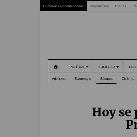
Comercios Recomendados
Alojamientos
Ofertas
Re
POLÍTICA
SOCIEDAD
CULT
Atletismo
Balonmano
Básquet
Ciclismo
Hoy se p
P