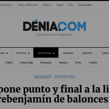
staurantes
Salud y Bienestar
Belleza
Hogar
Más
Anúnciate
Información en tiempo real
URA
FIESTAS
DEPORTES
AGENDA
DEBATE
TURI
Fútbol
Fútbol Sala
Gimnasia
Náutica
Tenis
Triatlón
BÁSQUET
DEPORTES
-
one punto y final a la l
rebenjamín de balonces