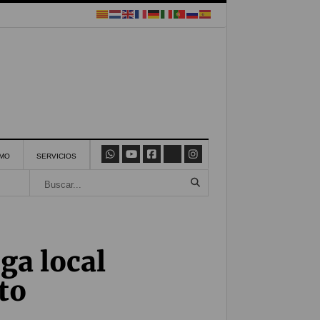
SMO
SERVICIOS
iga local
to