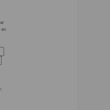
gar
s en
o