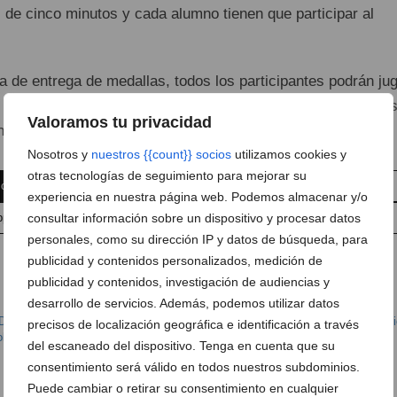
 de cinco minutos y cada alumno tienen que participar al
a de entrega de medallas, todos los participantes podrán ju
s muy especiales. Para ello se han dispuesto de cinco pista
Valoramos tu privacidad
n
Nosotros y
nuestros {{count}} socios
utilizamos cookies y
otras tecnologías de seguimiento para mejorar su
 comentario
Suscríbete a la newsletter
experiencia en nuestra página web. Podemos almacenar y/o
consultar información sobre un dispositivo y procesar datos
pp
Anúnciate en Dénia.com
Envía tu noticia
personales, como su dirección IP y datos de búsqueda, para
publicidad y contenidos personalizados, medición de
publicidad y contenidos, investigación de audiencias y
desarrollo de servicios. Además, podemos utilizar datos
Deportes
,
Colegio Alfa amp Omega
,
Colegio Llebeig
,
Colegio Maristas
,
Colegi
precisos de localización geográfica e identificación a través
legio Vessanes
,
Liga local Prebenjamín de baloncesto Dénia
,
Pabellón Joan
del escaneado del dispositivo. Tenga en cuenta que su
consentimiento será válido en todos nuestros subdominios.
Puede cambiar o retirar su consentimiento en cualquier