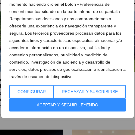
momento haciendo clic en el botón «Preferencias de
consentimiento» situado en la parte inferior de su pantalla.
Respetamos sus decisiones y nos comprometemos a
ofrecerle una experiencia de navegación transparente y
segura. Los terceros proveedores procesan datos para los
siguientes fines y características especiales: almacenar y/o
acceder a información en un dispositivo, publicidad y
contenido personalizados, publicidad y medición de
contenido, investigación de audiencia y desarrollo de
servicios, datos precisos de geolocalización e identificación a
través de escaneo del dispositivo.
porada histórica para el
Hito histórico del Club
b de Atletismo Baleària
Natació Dénia en el
CONFIGURAR
RECHAZAR Y SUSCRIBIRSE
nium: logros nacionales,
Campeonato de España
onómicos y récord en su
Infantil
ACEPTAR Y SEGUIR LEYENDO
mpus
21 de julio de 2026
e julio de 2026