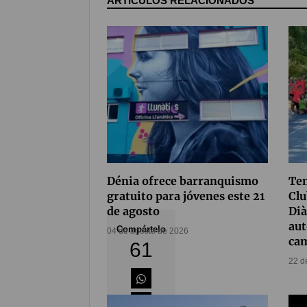
ARTÍCULOS RELACIONADOS
Dénia ofrece barranquismo
Tem
gratuito para jóvenes este 21
Clu
de agosto
Dià
aut
Compártelo
04 de agosto de 2026
ca
61
22 d