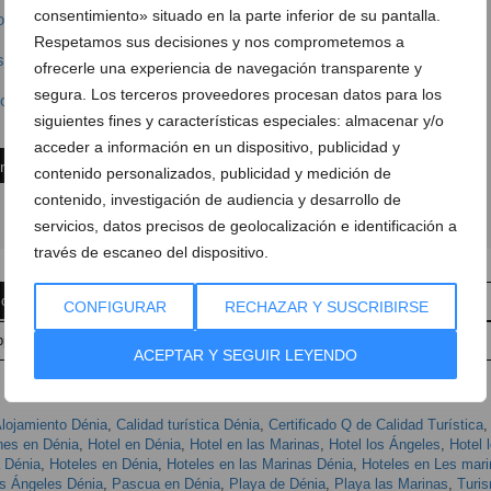
consentimiento» situado en la parte inferior de su pantalla.
osAngelesDenia
Respetamos sus decisiones y nos comprometemos a
osangelesdenia
ofrecerle una experiencia de navegación transparente y
segura. Los terceros proveedores procesan datos para los
otellosangelesdenia.com
siguientes fines y características especiales: almacenar y/o
acceder a información en un dispositivo, publicidad y
ón
contenido personalizados, publicidad y medición de
contenido, investigación de audiencia y desarrollo de
servicios, datos precisos de geolocalización e identificación a
través de escaneo del dispositivo.
 comentario
Suscríbete a la newsletter
CONFIGURAR
RECHAZAR Y SUSCRIBIRSE
pp
Anúnciate en Dénia.com
Envía tu noticia
ACEPTAR Y SEGUIR LEYENDO
lojamiento Dénia
,
Calidad turística Dénia
,
Certificado Q de Calidad Turística
,
nes en Dénia
,
Hotel en Dénia
,
Hotel en las Marinas
,
Hotel los Ángeles
,
Hotel 
a Dénia
,
Hoteles en Dénia
,
Hoteles en las Marinas Dénia
,
Hoteles en Les mar
s Ángeles Dénia
,
Pascua en Dénia
,
Playa de Dénia
,
Playa las Marinas
,
Turi