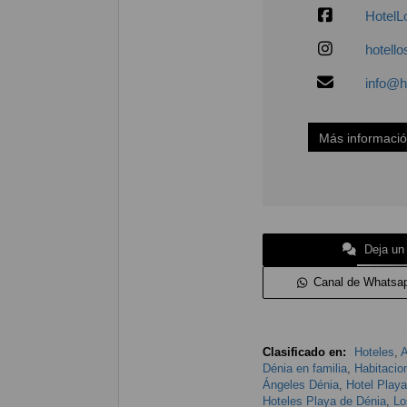
HotelL
hotell
info@h
Más informaci
Deja un
Canal de Whatsa
Clasificado en:
Hoteles
,
A
Dénia en familia
,
Habitacio
Ángeles Dénia
,
Hotel Play
Hoteles Playa de Dénia
,
Lo