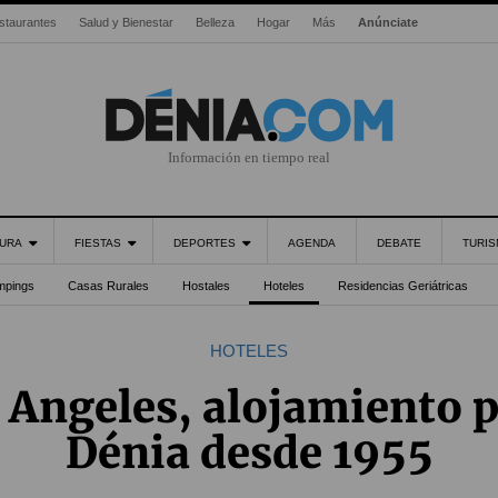
staurantes
Salud y Bienestar
Belleza
Hogar
Más
Anúnciate
Información en tiempo real
URA
FIESTAS
DEPORTES
AGENDA
DEBATE
TURI
mpings
Casas Rurales
Hostales
Hoteles
Residencias Geriátricas
HOTELES
 Angeles, alojamiento 
Dénia desde 1955