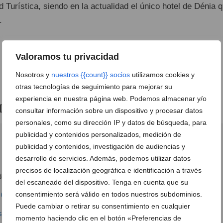
d Turística, siendo en la actualidad el único hotel de Dénia 
.
Valoramos tu privacidad
Nosotros y
nuestros {{count}} socios
utilizamos cookies y
otras tecnologías de seguimiento para mejorar su
experiencia en nuestra página web. Podemos almacenar y/o
otel Los Ángeles
consultar información sobre un dispositivo y procesar datos
personales, como su dirección IP y datos de búsqueda, para
publicidad y contenidos personalizados, medición de
publicidad y contenidos, investigación de audiencias y
desarrollo de servicios. Además, podemos utilizar datos
precisos de localización geográfica e identificación a través
de las Marinas km. 4
Ver en Google Maps
del escaneado del dispositivo. Tenga en cuenta que su
consentimiento será válido en todos nuestros subdominios.
 04 58
Puede cambiar o retirar su consentimiento en cualquier
osangelesdenia.com
momento haciendo clic en el botón «Preferencias de