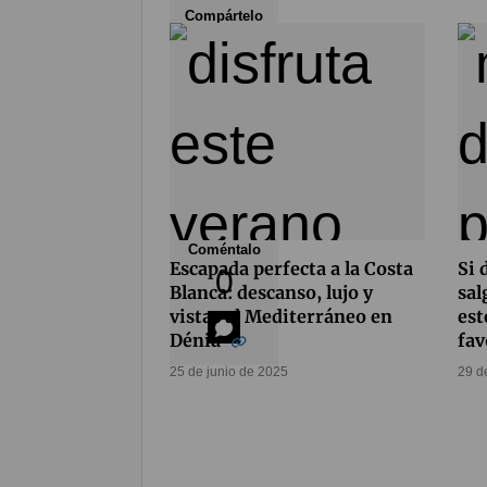
Compártelo
61
Coméntalo
Escapada perfecta a la Costa
Si 
0
Blanca: descanso, lujo y
sal
vistas al Mediterráneo en
est
Dénia
fav
25 de junio de 2025
29 d