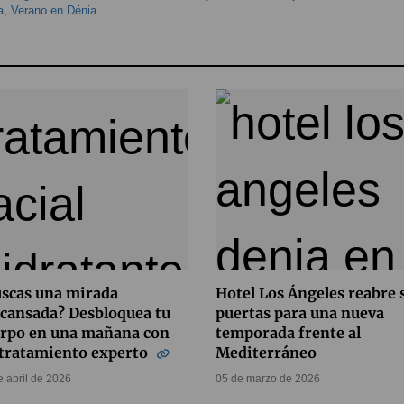
a
,
Verano en Dénia
scas una mirada
Hotel Los Ángeles reabre 
cansada? Desbloquea tu
puertas para una nueva
erpo en una mañana con
temporada frente al
 tratamiento experto
Mediterráneo
e abril de 2026
05 de marzo de 2026