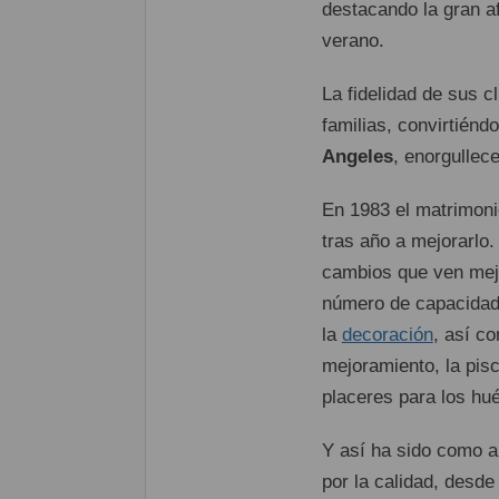
destacando la gran a
verano.
La fidelidad de sus c
familias, convirtiénd
Angeles
, enorgullece
En 1983 el matrimoni
tras año a mejorarlo
cambios que ven mejo
número de capacidad, 
la
decoración
, así c
mejoramiento, la pisc
placeres para los hu
Y así ha sido como a
por la calidad, desde