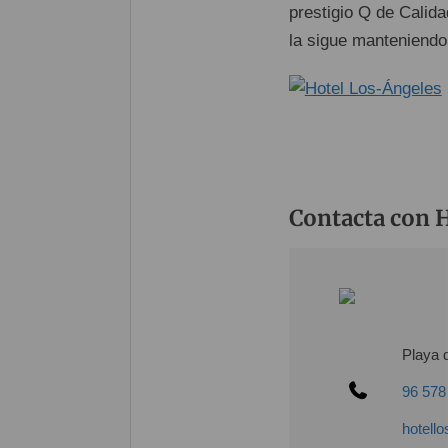
prestigio Q de Calida
la sigue manteniendo
Contacta con H
Playa 
96 578
hotell