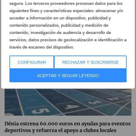
segura. Los terceros proveedores procesan datos para los
Hito histórico del Club Natació Dénia en el
siguientes fines y características especiales: almacenar y/o
Campeonato de España Infantil
acceder a información en un dispositivo, publicidad y
contenido personalizados, publicidad y medición de
21 de julio de 2026
contenido, investigación de audiencia y desarrollo de
servicios, datos precisos de geolocalización e identificación a
través de escaneo del dispositivo.
CONFIGURAR
RECHAZAR Y SUSCRIBIRSE
ACEPTAR Y SEGUIR LEYENDO
Dénia estrena 60.000 euros en ayudas para eventos
deportivos y refuerza el apoyo a clubes locales