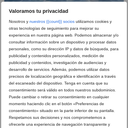
Valoramos tu privacidad
Nosotros y
nuestros {{count}} socios
utilizamos cookies y
Temporada histórica para el Club de Atletismo
otras tecnologías de seguimiento para mejorar su
Baleària Diànium: logros nacionales, autonómicos y
experiencia en nuestra página web. Podemos almacenar y/o
récord en su campus
consultar información sobre un dispositivo y procesar datos
22 de julio de 2026
personales, como su dirección IP y datos de búsqueda, para
publicidad y contenidos personalizados, medición de
publicidad y contenidos, investigación de audiencias y
desarrollo de servicios. Además, podemos utilizar datos
precisos de localización geográfica e identificación a través
del escaneado del dispositivo. Tenga en cuenta que su
consentimiento será válido en todos nuestros subdominios.
Puede cambiar o retirar su consentimiento en cualquier
momento haciendo clic en el botón «Preferencias de
consentimiento» situado en la parte inferior de su pantalla.
Respetamos sus decisiones y nos comprometemos a
ofrecerle una experiencia de navegación transparente y