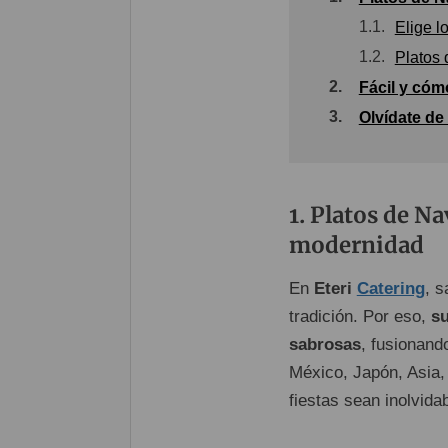
1.1.
Elige l
1.2.
Platos 
2.
Fácil y cóm
3.
Olvídate de
Platos de Na
modernidad
En
Eteri
Catering
, s
tradición. Por eso,
su
sabrosas
, fusionand
México, Japón, Asia,
fiestas sean inolvida