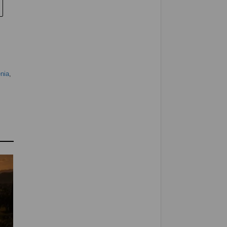
enia
,