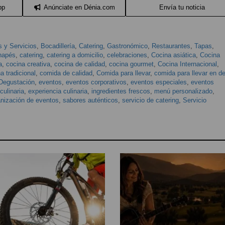
pp
Anúnciate en Dénia.com
Envía tu noticia
 y Servicios
,
Bocadillería
,
Catering
,
Gastronómico
,
Restaurantes
,
Tapas
,
napés
,
catering
,
catering a domicilio
,
celebraciones
,
Cocina asiática
,
Cocina
a
,
cocina creativa
,
cocina de calidad
,
cocina gourmet
,
Cocina Internacional
,
a tradicional
,
comida de calidad
,
Comida para llevar
,
comida para llevar en d
Degustación
,
eventos
,
eventos corporativos
,
eventos especiales
,
eventos
culinaria
,
experiencia culinaria
,
ingredientes frescos
,
menú personalizado
,
anización de eventos
,
sabores auténticos
,
servicio de catering
,
Servicio