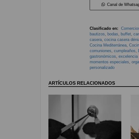
Canal de Whatsa
Clasificado en:
Comercios
bautizos
,
bodas
,
buffet
,
ca
casera
,
cocina casera déni
Cocina Mediterránea
,
Cocin
comuniones
,
cumpleaños
,
gastronómicos
,
excelencia 
momentos especiales
,
org
personalizado
ARTÍCULOS RELACIONADOS