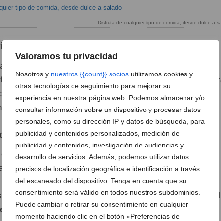
Disfruta de cualquier tipo de comida, desde dulce a s
uieras: tu menú, a tu medida
Valoramos tu privacidad
a es tan flexible como deliciosa. La carta no es un menú
Nosotros y
nuestros {{count}} socios
utilizamos cookies y
ifica que puedes elegir exactamente lo que necesitas par
otras tecnologías de seguimiento para mejorar su
o quieres entrantes? Perfecto. ¿Prefieres combinar un
experiencia en nuestra página web. Podemos almacenar y/o
incipal y un postre? ¡También puedes hacerlo!
consultar información sobre un dispositivo y procesar datos
personales, como su dirección IP y datos de búsqueda, para
dos para sorprender estas fiestas
publicidad y contenidos personalizados, medición de
publicidad y contenidos, investigación de audiencias y
carpaccio de ternera con crujiente de pistacho, vieira de
desarrollo de servicios. Además, podemos utilizar datos
a, o ensaladilla de pulpo.
precisos de localización geográfica e identificación a través
del escaneado del dispositivo. Tenga en cuenta que su
 llenos de sabor:
solomillo de cerdo con salsa pimienta,
consentimiento será válido en todos nuestros subdominios.
salsa de frutos rojos, o cochinillo al horno con salsa español
Puede cambiar o retirar su consentimiento en cualquier
les:
tarta de banoffee, cremoso de kinder o tiramisú.
momento haciendo clic en el botón «Preferencias de