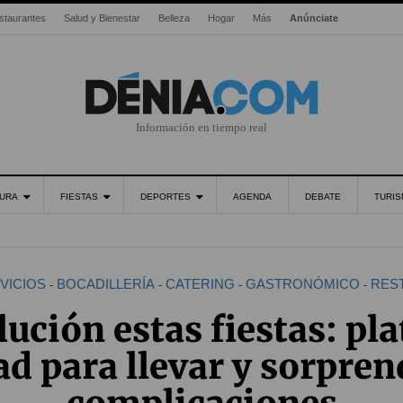
staurantes
Salud y Bienestar
Belleza
Hogar
Más
Anúnciate
Información en tiempo real
URA
FIESTAS
DEPORTES
AGENDA
DEBATE
TURI
VICIOS
BOCADILLERÍA
CATERING
GASTRONÓMICO
RES
-
-
-
-
lución estas fiestas: pla
d para llevar y sorpren