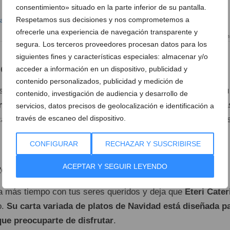
consentimiento» situado en la parte inferior de su pantalla.
Respetamos sus decisiones y nos comprometemos a
ofrecerle una experiencia de navegación transparente y
Platos de Navidad de Eteri Cat
segura. Los terceros proveedores procesan datos para los
siguientes fines y características especiales: almacenar y/o
do: reserva y recoge en su local
acceder a información en un dispositivo, publicidad y
contenido personalizados, publicidad y medición de
 muy sencillo. Puedes elegir tus platos favoritos y hacer tu
contenido, investigación de audiencia y desarrollo de
nco días de antelación
. El día 24 o 31, solo tendrás que pa
servicios, datos precisos de geolocalización e identificación a
través de escaneo del dispositivo.
cal de
Eteri Catering
, entre las
13:00 y las 17:30 horas
. ¡A
CONFIGURAR
RECHAZAR Y SUSCRIBIRSE
cocinar y sorprende esta Navidad
ACEPTAR Y SEGUIR LEYENDO
uta más tiempo con tus seres queridos y deja que
Eteri Cater
o.
Su carta variada de platos de Navidad está diseñada p
que preocuparte de disfrutar
.