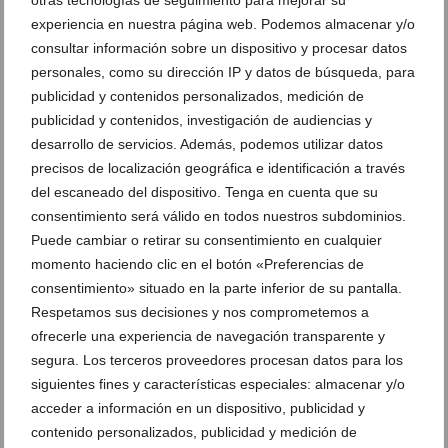
Localización
experiencia en nuestra página web. Podemos almacenar y/o
consultar información sobre un dispositivo y procesar datos
Carretera de Les Marines, Urbanización Las Brisas
-
Abrir en Google
Maps
personales, como su dirección IP y datos de búsqueda, para
publicidad y contenidos personalizados, medición de
publicidad y contenidos, investigación de audiencias y
Ver 1 comentario
desarrollo de servicios. Además, podemos utilizar datos
precisos de localización geográfica e identificación a través
Suscríbete a la newsletter
del escaneado del dispositivo. Tenga en cuenta que su
Canal de Whatsapp
consentimiento será válido en todos nuestros subdominios.
Puede cambiar o retirar su consentimiento en cualquier
Anúnciate en Dénia.com
momento haciendo clic en el botón «Preferencias de
Envía tu noticia
consentimiento» situado en la parte inferior de su pantalla.
Respetamos sus decisiones y nos comprometemos a
Clasificado en:
Farmacias
,
Salud
,
Farmacias de guardia Dénia
,
Farmacias Dénia
,
Las Brisas Dénia
ofrecerle una experiencia de navegación transparente y
segura. Los terceros proveedores procesan datos para los
siguientes fines y características especiales: almacenar y/o
acceder a información en un dispositivo, publicidad y
DEJA UN COMENTARIO
contenido personalizados, publicidad y medición de