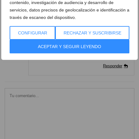
contenido, investigación de audiencia y desarrollo de
servicios, datos precisos de geolocalización e identificación a
clemente
dice:
través de escaneo del dispositivo.
21 marzo, 2018 a las 11:25
CONFIGURAR
RECHAZAR Y SUSCRIBIRSE
Una pena? falta por el menos 2 plazas de parking
reservada por los menos validos
ACEPTAR Y SEGUIR LEYENDO
Gracias por hacer algo urgamente
Un saludo
Responder