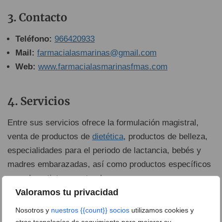
Contacto
Teléfono:
966420933
Mail:
farmacialasmarinas@gmail.com
Web:
www.farmacialasmarinasfmas.com
Servicios
Entre sus servicios ofrece la formulación magistral,
venta de productos de
dietética
, productos de belleza,
especialidades para el periodo de lactancia, bebés y
madres embarazadas, así como productos específicos
para deportistas y naturales.
Valoramos tu privacidad
Ofrece toma de tensión y báscula de control de peso.
Nosotros y
nuestros {{count}} socios
utilizamos cookies y
otras tecnologías de seguimiento para mejorar su