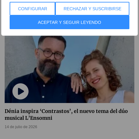
por la final del Mundial de fútbol masculino
CONFIGURAR
RECHAZAR Y SUSCRIBIRSE
15 de julio de 2026
ACEPTAR Y SEGUIR LEYENDO
Dénia inspira ‘Contrastos’, el nuevo tema del dúo
musical L’Ensomni
14 de julio de 2026