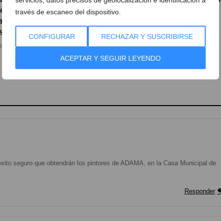
lo de cine de playa por la
el nuevo tema del dúo
través de escaneo del dispositivo.
al del Mundial de fútbol
musical L’Ensomni
sculino
14 de julio de 2026
CONFIGURAR
RECHAZAR Y SUSCRIBIRSE
e julio de 2026
ACEPTAR Y SEGUIR LEYENDO
l exito seguro que obtendrán los pintores de ADAMA, en la Casa Municipal de
Responder