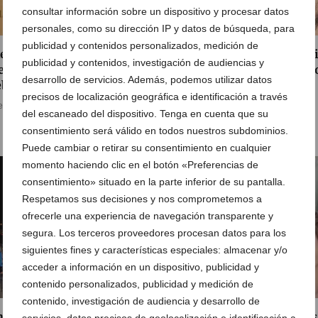
consultar información sobre un dispositivo y procesar datos
personales, como su dirección IP y datos de búsqueda, para
publicidad y contenidos personalizados, medición de
nos minas, más flores”:
El Langui aterriza en Dén
publicidad y contenidos, investigación de audiencias y
e y solidaridad por el
con un monólogo de humo
desarrollo de servicios. Además, podemos utilizar datos
blo saharaui
superación personal
precisos de localización geográfica e identificación a través
e agosto de 2026
05 de agosto de 2026
del escaneado del dispositivo. Tenga en cuenta que su
consentimiento será válido en todos nuestros subdominios.
Puede cambiar o retirar su consentimiento en cualquier
momento haciendo clic en el botón «Preferencias de
consentimiento» situado en la parte inferior de su pantalla.
Respetamos sus decisiones y nos comprometemos a
ofrecerle una experiencia de navegación transparente y
segura. Los terceros proveedores procesan datos para los
siguientes fines y características especiales: almacenar y/o
acceder a información en un dispositivo, publicidad y
contenido personalizados, publicidad y medición de
contenido, investigación de audiencia y desarrollo de
ia pospone el inicio de su
Dénia inspira ‘Contrastos
servicios, datos precisos de geolocalización e identificación a