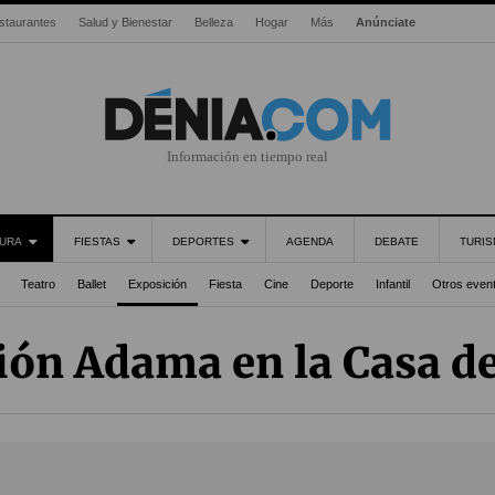
staurantes
Salud y Bienestar
Belleza
Hogar
Más
Anúnciate
Información en tiempo real
URA
FIESTAS
DEPORTES
AGENDA
DEBATE
TURI
Teatro
Ballet
Exposición
Fiesta
Cine
Deporte
Infantil
Otros even
ión Adama en la Casa de