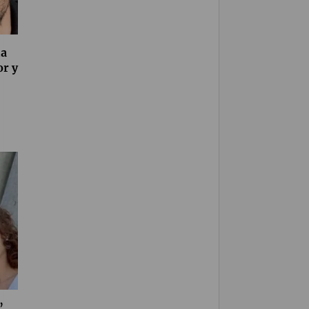
ia
r y
’,