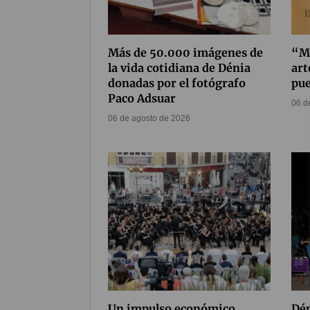
Más de 50.000 imágenes de
“Me
la vida cotidiana de Dénia
art
donadas por el fotógrafo
pue
Paco Adsuar
06 d
06 de agosto de 2026
Un impulso económico
Dén