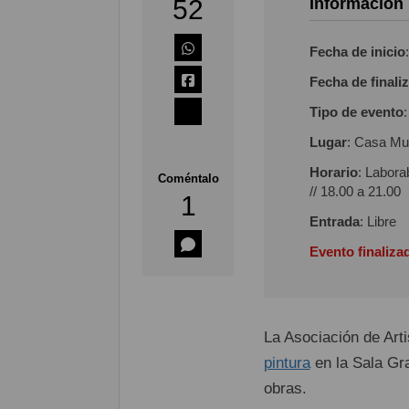
52
Información
Fecha de inicio
Fecha de finali
Tipo de evento
Lugar
: Casa Mun
Horario
: Labora
Coméntalo
// 18.00 a 21.00
1
Entrada
: Libre
Evento finaliza
La Asociación de Art
pintura
en la Sala Gr
obras.