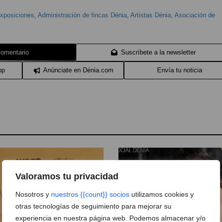
xposiciones
,
Administración de fincas Dénia
,
Artistas Dénia
,
Asociación de
comentario
Suscríbete a la newsletter
pp
Anúnciate en Dénia.com
Envía tu noticia
Valoramos tu privacidad
Nosotros y
nuestros {{count}} socios
utilizamos cookies y
otras tecnologías de seguimiento para mejorar su
experiencia en nuestra página web. Podemos almacenar y/o