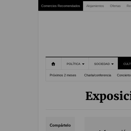
Comercios Recomendados
Alojamientos
Ofertas
Re
POLÍTICA
SOCIEDAD
CULT
Próximos 2 meses
Charla/conferencia
Concierto
Exposic
Compártelo