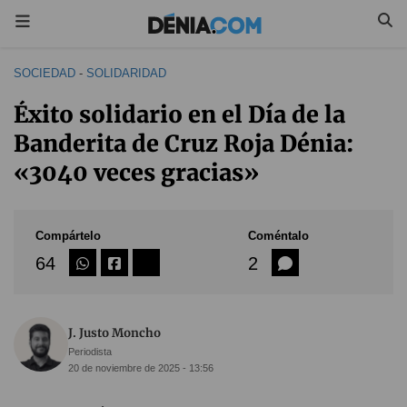
SOCIEDAD
-
SOLIDARIDAD
Éxito solidario en el Día de la
Banderita de Cruz Roja Dénia:
«3040 veces gracias»
Compártelo
Coméntalo
64
2
J. Justo Moncho
Periodista
20 de noviembre de 2025 - 13:56