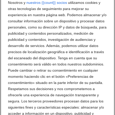
Nosotros y
nuestros {{count}} socios
utilizamos cookies y
otras tecnologías de seguimiento para mejorar su
experiencia en nuestra página web. Podemos almacenar y/o
consultar información sobre un dispositivo y procesar datos
personales, como su dirección IP y datos de búsqueda, para
publicidad y contenidos personalizados, medición de
publicidad y contenidos, investigación de audiencias y
desarrollo de servicios. Además, podemos utilizar datos
precisos de localización geográfica e identificación a través
del escaneado del dispositivo. Tenga en cuenta que su
consentimiento será válido en todos nuestros subdominios.
Puede cambiar o retirar su consentimiento en cualquier
momento haciendo clic en el botón «Preferencias de
La marejada llena de posidonia las playas de Dénia:
consentimiento» situado en la parte inferior de su pantalla.
el Ayuntamiento estima dos semanas para
Respetamos sus decisiones y nos comprometemos a
recuperar la normalidad
ofrecerle una experiencia de navegación transparente y
29 de julio de 2026
segura. Los terceros proveedores procesan datos para los
siguientes fines y características especiales: almacenar y/o
acceder a información en un dispositivo, publicidad y