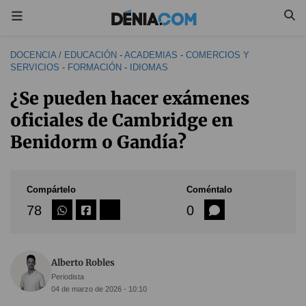
DOCENCIA / EDUCACIÓN
-
ACADEMIAS
-
COMERCIOS Y
SERVICIOS
-
FORMACIÓN
-
IDIOMAS
¿Se pueden hacer exámenes
oficiales de Cambridge en
Benidorm o Gandía?
Compártelo
Coméntalo
78
0
Alberto Robles
Periodista
04 de marzo de 2026 - 10:10