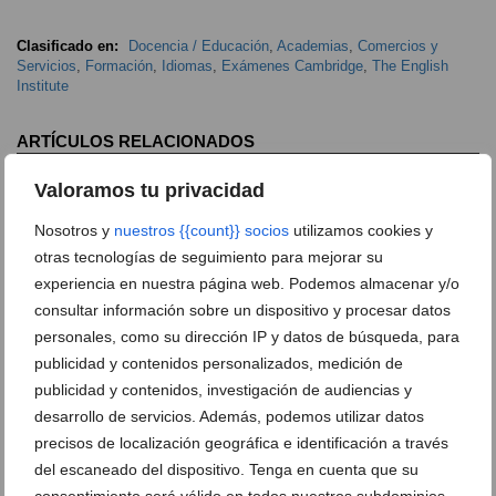
Clasificado en:
Docencia / Educación
,
Academias
,
Comercios y
Servicios
,
Formación
,
Idiomas
,
Exámenes Cambridge
,
The English
Institute
ARTÍCULOS RELACIONADOS
Valoramos tu privacidad
Nosotros y
nuestros {{count}} socios
utilizamos cookies y
otras tecnologías de seguimiento para mejorar su
experiencia en nuestra página web. Podemos almacenar y/o
consultar información sobre un dispositivo y procesar datos
personales, como su dirección IP y datos de búsqueda, para
publicidad y contenidos personalizados, medición de
publicidad y contenidos, investigación de audiencias y
desarrollo de servicios. Además, podemos utilizar datos
precisos de localización geográfica e identificación a través
del escaneado del dispositivo. Tenga en cuenta que su
Este verano puede ser el impulso que necesitas para