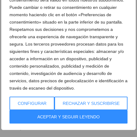
consentimiento será válido en todos nuestros subdominios.
alcanzar tus objetivos en inglés
Puede cambiar o retirar su consentimiento en cualquier
26 de junio de 2026
momento haciendo clic en el botón «Preferencias de
consentimiento» situado en la parte inferior de su pantalla.
Respetamos sus decisiones y nos comprometemos a
ofrecerle una experiencia de navegación transparente y
segura. Los terceros proveedores procesan datos para los
siguientes fines y características especiales: almacenar y/o
acceder a información en un dispositivo, publicidad y
contenido personalizados, publicidad y medición de
contenido, investigación de audiencia y desarrollo de
servicios, datos precisos de geolocalización e identificación a
través de escaneo del dispositivo.
CONFIGURAR
RECHAZAR Y SUSCRIBIRSE
¿Es posible aprender inglés en un verano sin salir
ACEPTAR Y SEGUIR LEYENDO
de España? La respuesta está en Dénia
22 de mayo de 2026