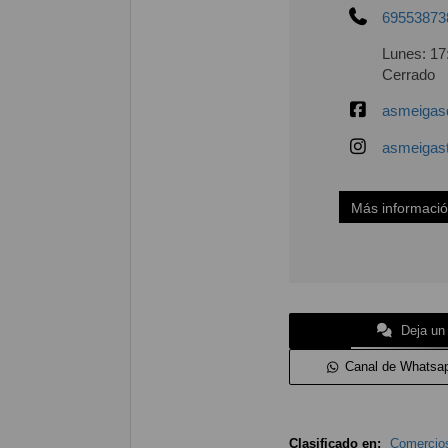
69553873
Lunes: 17:
Cerrado
asmeigas
asmeigast
Más informaci
Deja un
Canal de Whatsa
Clasificado en:
Comercios