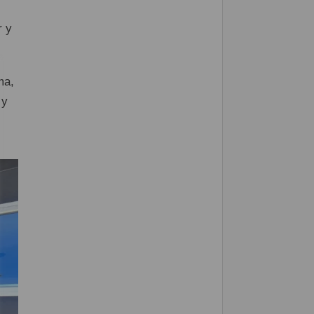
r y
ma,
 y