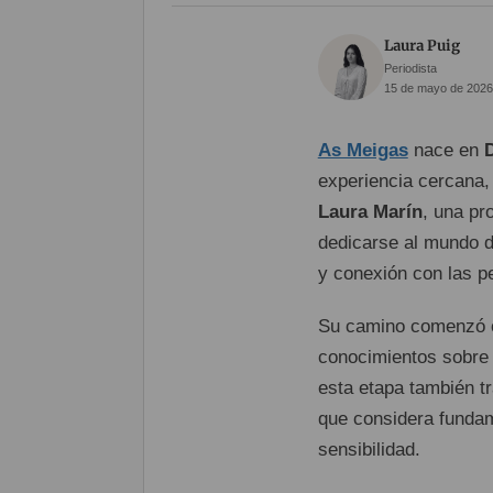
Laura Puig
Periodista
15 de mayo de 2026
As Meigas
nace en
experiencia cercana,
Laura Marín
, una pr
dedicarse al mundo d
y conexión con las p
Su camino comenzó 
conocimientos sobre 
esta etapa también t
que considera fundame
sensibilidad.