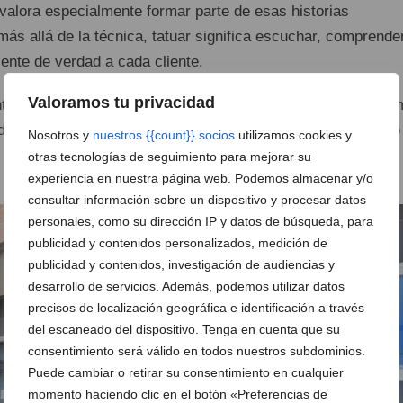
 valora especialmente formar parte de esas historias
ás allá de la técnica, tatuar significa escuchar, comprende
ente de verdad a cada cliente.
Valoramos tu privacidad
a así como un espacio en el que el tatuaje se vive con cal
ad: piezas pensadas para cada persona, hechas con cuidado
Nosotros y
nuestros {{count}} socios
utilizamos cookies y
otras tecnologías de seguimiento para mejorar su
experiencia en nuestra página web. Podemos almacenar y/o
consultar información sobre un dispositivo y procesar datos
personales, como su dirección IP y datos de búsqueda, para
publicidad y contenidos personalizados, medición de
publicidad y contenidos, investigación de audiencias y
desarrollo de servicios. Además, podemos utilizar datos
precisos de localización geográfica e identificación a través
del escaneado del dispositivo. Tenga en cuenta que su
consentimiento será válido en todos nuestros subdominios.
Puede cambiar o retirar su consentimiento en cualquier
momento haciendo clic en el botón «Preferencias de