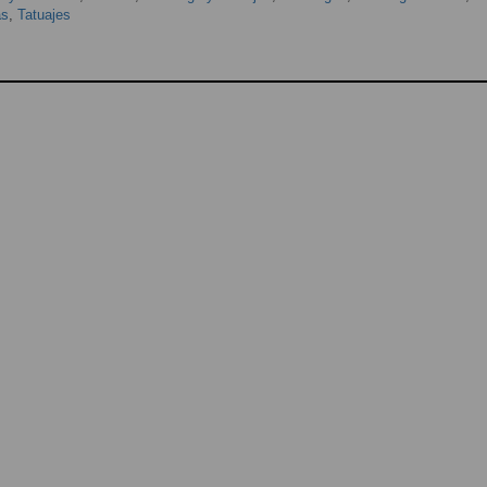
as
,
Tatuajes