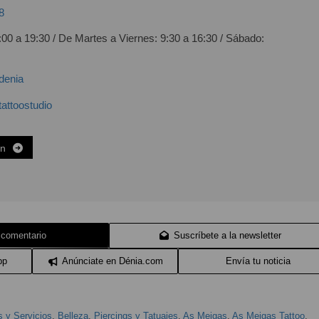
8
00 a 19:30 / De Martes a Viernes: 9:30 a 16:30 / Sábado:
denia
attoostudio
ón
 comentario
Suscríbete a la newsletter
pp
Anúnciate en Dénia.com
Envía tu noticia
 y Servicios
,
Belleza
,
Piercings y Tatuajes
,
As Meigas
,
As Meigas Tattoo
,