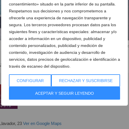
consentimiento» situado en la parte inferior de su pantalla.
Respetamos sus decisiones y nos comprometemos a
ofrecerle una experiencia de navegación transparente y
segura. Los terceros proveedores procesan datos para los
siguientes fines y características especiales: almacenar y/o
acceder a información en un dispositivo, publicidad y
contenido personalizados, publicidad y medición de
Estudio As Meigas Tattoo en 
contenido, investigación de audiencia y desarrollo de
servicios, datos precisos de geolocalización e identificación a
As Meigas Tattoo
través de escaneo del dispositivo.
CONFIGURAR
RECHAZAR Y SUSCRIBIRSE
ACEPTAR Y SEGUIR LEYENDO
Llavador, 23
Ver en Google Maps