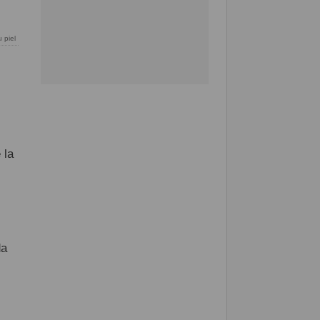
 piel
 la
da