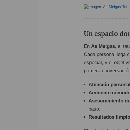
Un espacio don
En
As Meigas
, el ta
Cada persona llega c
especial, y el objeti
primera conversación 
Atención persona
Ambiente cómodo
Asesoramiento du
paso.
Resultados limpio