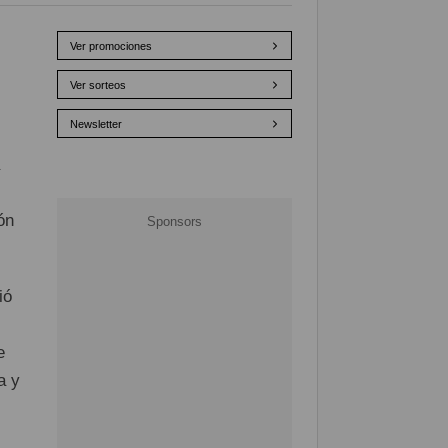
Ver promociones
Ver sorteos
Newsletter
ón
ió
e
a y