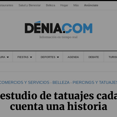
staurantes
Salud y Bienestar
Belleza
Hogar
Más
Anúnciate
Información en tiempo real
URA
FIESTAS
DEPORTES
AGENDA
DEBATE
TURI
COMERCIOS Y SERVICIOS
BELLEZA
PIERCINGS Y TATUAJE
-
-
 estudio de tatuajes cad
cuenta una historia