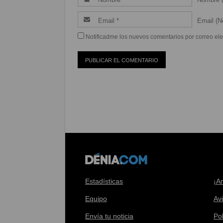
Email (Ne
Notificadme los nuevos comentarios por correo ele
Estadísticas
¡A
Equipo
Av
Envía tu noticia
Pol