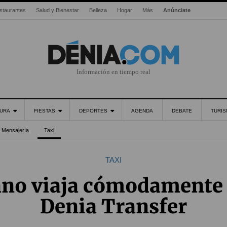
staurantes
Salud y Bienestar
Belleza
Hogar
Más
Anúnciate
Información en tiempo real
URA
FIESTAS
DEPORTES
AGENDA
DEBATE
TURI
Mensajería
Taxi
TAXI
ano viaja cómodamente 
Denia Transfer