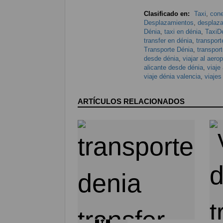
Clasificado en:
Taxi
,
cone
Desplazamientos
,
desplaz
Dénia
,
taxi en dénia
,
TaxiD
transfer en dénia
,
transport
Transporte Dénia
,
transpor
desde dénia
,
viajar al aero
alicante desde dénia
,
viaje
viaje dénia valencia
,
viajes
ARTÍCULOS RELACIONADOS
Compártelo
153