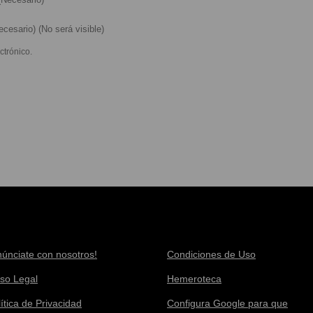
cesario) (No será visible)
ctrónico.
núnciate con nosotros!
Condiciones de Uso
iso Legal
Hemeroteca
ítica de Privacidad
Configura Google para que