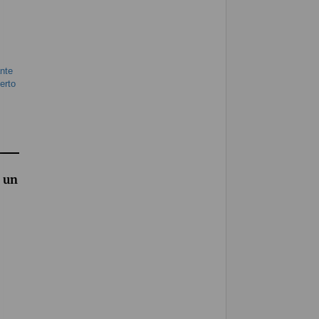
ante
erto
 un