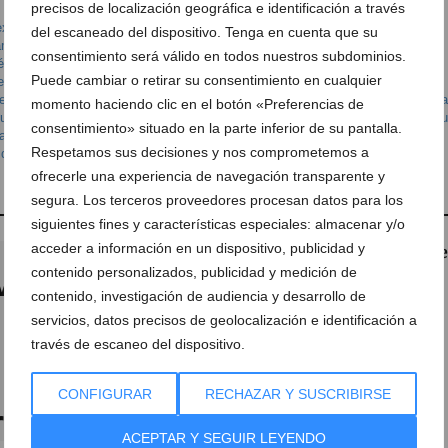
precisos de localización geográfica e identificación a través
xiones Dénia
,
Dénia - aeropuerto
,
dénia en transfer
,
denia transfer
,
del escaneado del dispositivo. Tenga en cuenta que su
amientos Dénia
,
puerto de barcelona Dénia
,
taxi
,
Taxi con Wifi en Dénia
,
Taxi
consentimiento será válido en todos nuestros subdominios.
énia
,
taxis
,
Taxis Dénia
,
Taxis en Dénia
,
tranfer
,
tranfer dénia
,
transfer dénia
,
Puede cambiar o retirar su consentimiento en cualquier
e aeropuerto
,
transporte aeropuerto dénia
,
transporte aeropuerto en dénia
,
te en dénia
,
Vehiculos Dénia
,
viajar aeropuerto alicante
,
viajar aeropuerto alic
momento haciendo clic en el botón «Preferencias de
puerto
,
viajar al aeropuerto desde dénia
,
viaje aeropuerto alicante
,
viaje aeropu
consentimiento» situado en la parte inferior de su pantalla.
 aeropuerto dénia
,
viaje aeropuerto valencia desde dénia
,
viaje dénia alicante
,
Respetamos sus decisiones y nos comprometemos a
 dénia
ofrecerle una experiencia de navegación transparente y
segura. Los terceros proveedores procesan datos para los
siguientes fines y características especiales: almacenar y/o
acceder a información en un dispositivo, publicidad y
Denia Transfer – Más que
contenido personalizados, publicidad y medición de
taxi
contenido, investigación de audiencia y desarrollo de
04 de mayo de 2018
servicios, datos precisos de geolocalización e identificación a
través de escaneo del dispositivo.
CONFIGURAR
RECHAZAR Y SUSCRIBIRSE
ACEPTAR Y SEGUIR LEYENDO