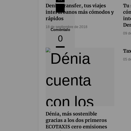
Denia Transfer, tus viajes
Tu 
interurbanos más cómodos y
cóm
rápidos
int
Den
18 de septiembre de 2018
Coméntalo
09 d
0
Tax
05 d
Dénia, más sostenible
gracias a los dos primeros
ECOTAXIS cero emisiones