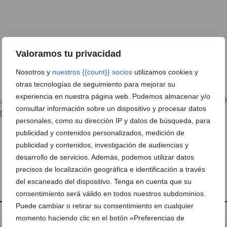
Valoramos tu privacidad
1 de 1
Nosotros y
nuestros {{count}} socios
utilizamos cookies y
otras tecnologías de seguimiento para mejorar su
experiencia en nuestra página web. Podemos almacenar y/o
 contra la subida de la basura: «El PSOE ha decidido que l
consultar información sobre un dispositivo y procesar datos
alidad del servicio»
personales, como su dirección IP y datos de búsqueda, para
publicidad y contenidos personalizados, medición de
publicidad y contenidos, investigación de audiencias y
desarrollo de servicios. Además, podemos utilizar datos
precisos de localización geográfica e identificación a través
del escaneado del dispositivo. Tenga en cuenta que su
consentimiento será válido en todos nuestros subdominios.
Puede cambiar o retirar su consentimiento en cualquier
momento haciendo clic en el botón «Preferencias de