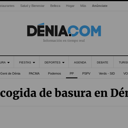
staurantes
Salud y Bienestar
Belleza
Hogar
Más
Anúnciate
Información en tiempo real
URA
FIESTAS
DEPORTES
AGENDA
DEBATE
TURI
Gent de Dénia
PACMA
Podemos
PP
PSPV
Verds - SID
VO
cogida de basura en Dé