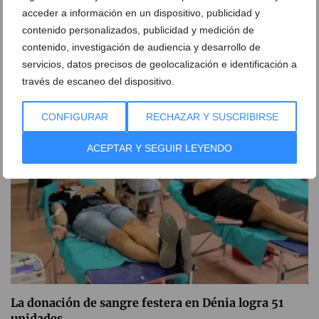
acceder a información en un dispositivo, publicidad y
El Tribunal Supremo confirma la condena de
contenido personalizados, publicidad y medición de
prisión al expolicía de Dénia que acosó al concejal
contenido, investigación de audiencia y desarrollo de
Javier Scotto
servicios, datos precisos de geolocalización e identificación a
04 de agosto de 2026
través de escaneo del dispositivo.
CONFIGURAR
RECHAZAR Y SUSCRIBIRSE
ACEPTAR Y SEGUIR LEYENDO
La donación de sangre festera en Dénia logra 51
unidades