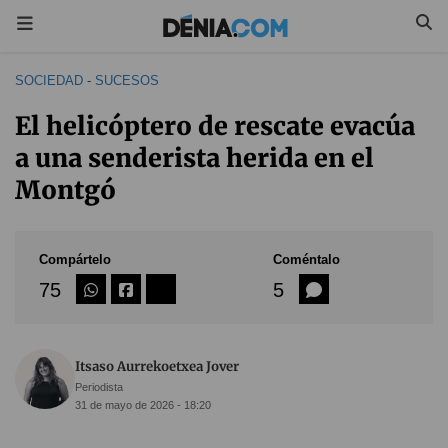
SOCIEDAD
-
SUCESOS
El helicóptero de rescate evacúa
a una senderista herida en el
Montgó
Compártelo
Coméntalo
75
5
Itsaso Aurrekoetxea Jover
Periodista
31 de mayo de 2026 - 18:20