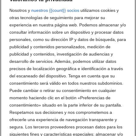
Nosotros y
nuestros {{count}} socios
utilizamos cookies y
otras tecnologías de seguimiento para mejorar su
experiencia en nuestra página web. Podemos almacenar y/o
Recuerdos en lugar de vacíos: la propuesta de Dénia
consultar información sobre un dispositivo y procesar datos
para un ocio juvenil sin alcohol este agosto
personales, como su dirección IP y datos de búsqueda, para
04 de agosto de 2026
publicidad y contenidos personalizados, medición de
publicidad y contenidos, investigación de audiencias y
desarrollo de servicios. Además, podemos utilizar datos
precisos de localización geográfica e identificación a través
del escaneado del dispositivo. Tenga en cuenta que su
consentimiento será válido en todos nuestros subdominios.
Puede cambiar o retirar su consentimiento en cualquier
momento haciendo clic en el botón «Preferencias de
consentimiento» situado en la parte inferior de su pantalla.
Respetamos sus decisiones y nos comprometemos a
ofrecerle una experiencia de navegación transparente y
segura. Los terceros proveedores procesan datos para los
siguientes fines y características especiales: almacenar y/o