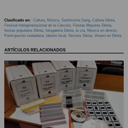
Clasificado en:
Cultura
,
Música
,
Santíssima Sang
,
Cultura Dénia
,
Festival Intergeneracional de la Canción
,
Fiestas Mayores Dénia
,
fiestas populares Dénia
,
fotogalería Dénia
,
la vía
,
Música en directo
,
Participación ciudadana
,
talento local
,
Vecinos Dénia
,
Verano en Dénia
ARTÍCULOS RELACIONADOS