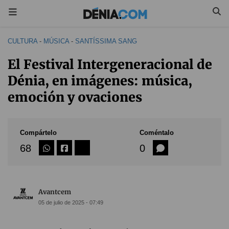
CULTURA
-
MÚSICA
-
SANTÍSSIMA SANG
El Festival Intergeneracional de
Dénia, en imágenes: música,
emoción y ovaciones
Compártelo
Coméntalo
68
0
Avantcem
05 de julio de 2025 - 07:49