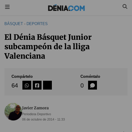
BÁSQUET
-
DEPORTES
El Dénia Básquet Junior
subcampeón de la lliga
Valenciana
Compártelo
Coméntalo
64
0
Javier Zamora
Periodista Deportivo
06 de octubre de 2014 - 11:33