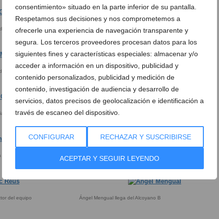
consentimiento» situado en la parte inferior de su pantalla.
Respetamos sus decisiones y nos comprometemos a
defensiva
Víctor Giménez llega del Pego CF.
ofrecerle una experiencia de navegación transparente y
segura. Los terceros proveedores procesan datos para los
siguientes fines y características especiales: almacenar y/o
acceder a información en un dispositivo, publicidad y
 de oportunidades
Carlos Ribes aporta experiencia y veteranía
contenido personalizados, publicidad y medición de
contenido, investigación de audiencia y desarrollo de
servicios, datos precisos de geolocalización e identificación a
través de escaneo del dispositivo.
a tras su paso por el CD. Jávea
Eduardo Garrigos sube del Juvenil
CONFIGURAR
RECHAZAR Y SUSCRIBIRSE
a el equipo
Josep Ronda tiene un gran futuro por delante
ACEPTAR Y SEGUIR LEYENDO
tor del equipo
Ángel Mengual llega del Alcoyano B