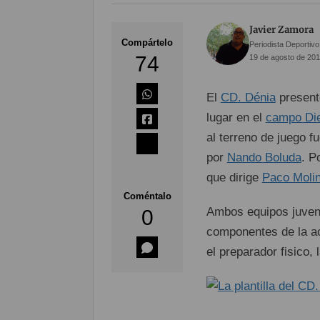
Javier Zamora
Compártelo
Periodista Deportivo
74
19 de agosto de 201
El
CD. Dénia
presentó
lugar en el
campo Di
al terreno de juego f
por
Nando Boluda
. P
que dirige
Paco Moli
Coméntalo
Ambos equipos juvenil
0
componentes de la act
el preparador fisico, l