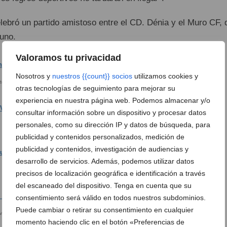
lebró un partido amistoso entre el CD. Dénia y el Muro CF, 
uno.
Valoramos tu privacidad
Nosotros y
nuestros {{count}} socios
utilizamos cookies y
la temporada 2014-15
Pepa Font en su discurso en la presentación del CD. Dénia
otras tecnologías de seguimiento para mejorar su
experiencia en nuestra página web. Podemos almacenar y/o
consultar información sobre un dispositivo y procesar datos
personales, como su dirección IP y datos de búsqueda, para
Toni Murillo, portero recién llegado al CD. Dénia
publicidad y contenidos personalizados, medición de
publicidad y contenidos, investigación de audiencias y
desarrollo de servicios. Además, podemos utilizar datos
Álex Gaya lateral con experiencia
precisos de localización geográfica e identificación a través
del escaneado del dispositivo. Tenga en cuenta que su
consentimiento será válido en todos nuestros subdominios.
Puede cambiar o retirar su consentimiento en cualquier
vuelta al CD. Dénia
Gervasio Carril capitán del CD. Dénia
momento haciendo clic en el botón «Preferencias de