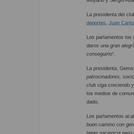
Moyano y Sergio Aba
La presidenta del clu
deportes
,
Juan Carlo
Los parlamentos los i
daros una gran alegr
conseguirlo
“.
La presidenta, Gema 
patrocinadores, soci
club siga creciendo 
los medios de comuni
dado.
Los parlamentos acab
buen camino con gent
tener paciencia pero 