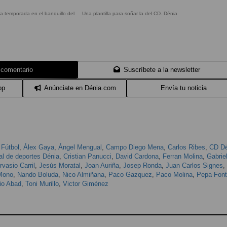
a temporada en el banquillo del
Una plantilla para soñar la del CD. Dénia
 comentario
Suscríbete a la newsletter
pp
Anúnciate en Dénia.com
Envía tu noticia
,
Fútbol
,
Álex Gaya
,
Ángel Mengual
,
Campo Diego Mena
,
Carlos Ribes
,
CD Dé
al de deportes Dénia
,
Cristian Panucci
,
David Cardona
,
Ferran Molina
,
Gabrie
vasio Carril
,
Jesús Moratal
,
Joan Auriña
,
Josep Ronda
,
Juan Carlos Signes
,
Mono
,
Nando Boluda
,
Nico Almiñana
,
Paco Gazquez
,
Paco Molina
,
Pepa Font
io Abad
,
Toni Murillo
,
Victor Giménez