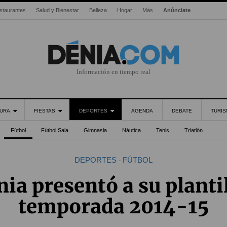
staurantes
Salud y Bienestar
Belleza
Hogar
Más
Anúnciate
Información en tiempo real
URA
FIESTAS
DEPORTES
AGENDA
DEBATE
TURI
Fútbol
Fútbol Sala
Gimnasia
Náutica
Tenis
Triatlón
DEPORTES
FÚTBOL
-
nia presentó a su plantil
temporada 2014-15