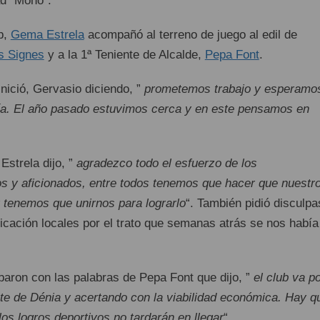
d “Mono”.
b,
Gema Estrela
acompañó al terreno de juego al edil de
s Signes
y a la 1ª Teniente de Alcalde,
Pepa Font
.
nició, Gervasio diciendo, ”
prometemos trabajo y esperamo
ía. El año pasado estuvimos cerca y en este pensamos en
Estrela dijo, ”
agradezco todo el esfuerzo de los
os y aficionados, entre todos tenemos que hacer que nuestr
y tenemos que unirnos para lograrlo
“. También pidió disculpa
cación locales por el trato que semanas atrás se nos había
aron con las palabras de Pepa Font que dijo, ”
el club va po
e de Dénia y acertando con la viabilidad económica. Hay q
los logros deportivos no tardarán en llegar
“.