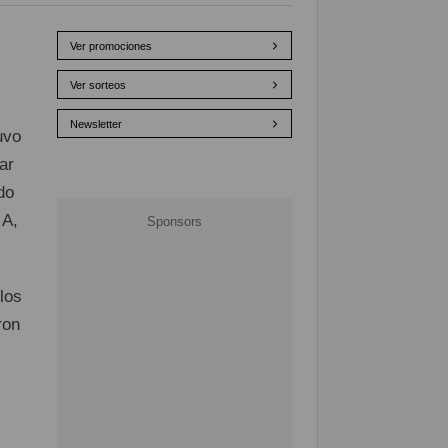
Ver promociones
Ver sorteos
Newsletter
uvo
ar
do
 A,
los
ron