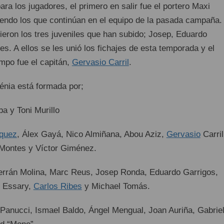
ara los jugadores, el primero en salir fue el portero Maxi
siendo los que continúan en el equipo de la pasada campaña.
ieron los tres juveniles que han subido; Josep, Eduardo
s. A ellos se les unió los fichajes de esta temporada y el
ampo fue el capitán,
Gervasio Carril
.
Dénia está formada por;
lba y Toni Murillo
quez
, Álex Gayá, Nico Almiñana, Abou Aziz,
Gervasio
Carril
 Montes y Víctor Giménez.
errán Molina, Marc Reus, Josep Ronda, Eduardo Garrigos,
 Essary,
Carlos Ribes
y Michael Tomás.
n Panucci, Ismael Baldo, Ángel Mengual, Joan Auriña, Gabrie