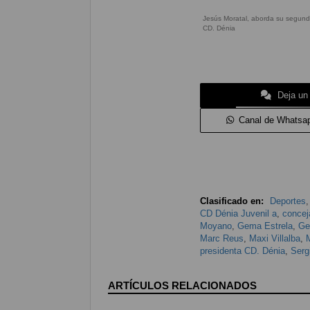
Jesús Moratal, aborda su segund
CD. Dénia
Deja un
Canal de Whatsa
Clasificado en:
Deportes
CD Dénia Juvenil a
,
concej
Moyano
,
Gema Estrela
,
Ger
Marc Reus
,
Maxi Villalba
,
presidenta CD. Dénia
,
Serg
ARTÍCULOS RELACIONADOS