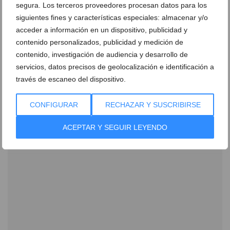
segura. Los terceros proveedores procesan datos para los
siguientes fines y características especiales: almacenar y/o
acceder a información en un dispositivo, publicidad y
contenido personalizados, publicidad y medición de
Ver promociones
contenido, investigación de audiencia y desarrollo de
Ver sorteos
servicios, datos precisos de geolocalización e identificación a
través de escaneo del dispositivo.
Newsletter
CONFIGURAR
RECHAZAR Y SUSCRIBIRSE
ACEPTAR Y SEGUIR LEYENDO