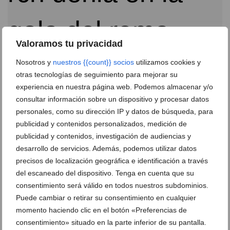
Valoramos tu privacidad
Nosotros y
nuestros {{count}} socios
utilizamos cookies y
otras tecnologías de seguimiento para mejorar su
Varios deportistas del Real Club Náutico Dénia
experiencia en nuestra página web. Podemos almacenar y/o
fueron galardonados en la ‘Gala del Remo 2018’
consultar información sobre un dispositivo y procesar datos
21 de noviembre de 2018
personales, como su dirección IP y datos de búsqueda, para
publicidad y contenidos personalizados, medición de
publicidad y contenidos, investigación de audiencias y
desarrollo de servicios. Además, podemos utilizar datos
precisos de localización geográfica e identificación a través
del escaneado del dispositivo. Tenga en cuenta que su
consentimiento será válido en todos nuestros subdominios.
Puede cambiar o retirar su consentimiento en cualquier
momento haciendo clic en el botón «Preferencias de
consentimiento» situado en la parte inferior de su pantalla.