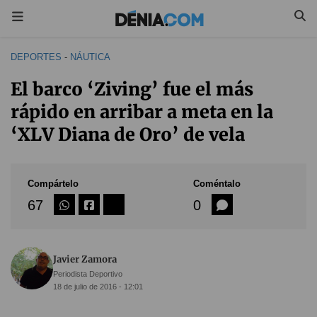
DEPORTES
-
NÁUTICA
El barco ‘Ziving’ fue el más
rápido en arribar a meta en la
‘XLV Diana de Oro’ de vela
Compártelo
Coméntalo
67
0
Javier Zamora
Periodista Deportivo
18 de julio de 2016 - 12:01