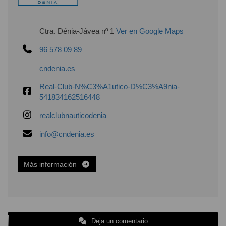
Ctra. Dénia-Jávea nº 1
Ver en Google Maps
96 578 09 89
cndenia.es
Real-Club-N%C3%A1utico-D%C3%A9nia-
541834162516448
realclubnauticodenia
info@cndenia.es
Más información
Deja un comentario