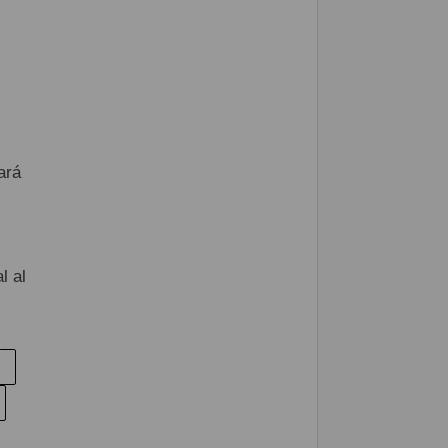
ará
l al