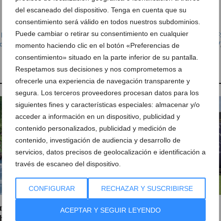
del escaneado del dispositivo. Tenga en cuenta que su
consentimiento será válido en todos nuestros subdominios.
Puede cambiar o retirar su consentimiento en cualquier
,
Fútbol Sala
,
Álex Morales
,
Auto Dénia Motors
,
Dénia Futsal Juvenil
,
Elche F
cipal de Dénia
,
Playa Marineta Casiana
,
Raúl Gil
,
Tercera División Grupo XIV
momento haciendo clic en el botón «Preferencias de
consentimiento» situado en la parte inferior de su pantalla.
Respetamos sus decisiones y nos comprometemos a
ofrecerle una experiencia de navegación transparente y
segura. Los terceros proveedores procesan datos para los
siguientes fines y características especiales: almacenar y/o
acceder a información en un dispositivo, publicidad y
contenido personalizados, publicidad y medición de
contenido, investigación de audiencia y desarrollo de
servicios, datos precisos de geolocalización e identificación a
través de escaneo del dispositivo.
CONFIGURAR
RECHAZAR Y SUSCRIBIRSE
porada histórica para el
Hito histórico del Club
ACEPTAR Y SEGUIR LEYENDO
b de Atletismo Baleària
Natació Dénia en el