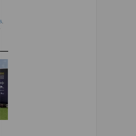
S
,
,