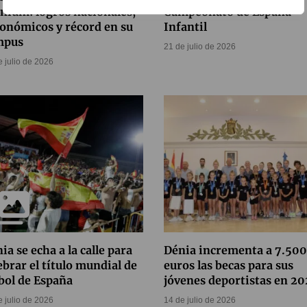
nium: logros nacionales,
Campeonato de España
onómicos y récord en su
Infantil
mpus
21 de julio de 2026
e julio de 2026
ia se echa a la calle para
Dénia incrementa a 7.500
ebrar el título mundial de
euros las becas para sus
bol de España
jóvenes deportistas en 2
e julio de 2026
14 de julio de 2026