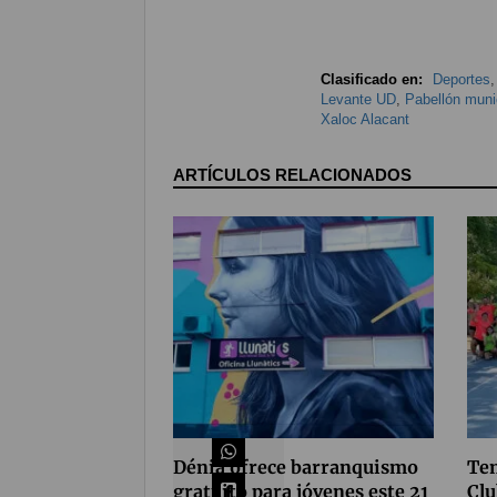
Clasificado en:
Deportes
Levante UD
,
Pabellón muni
Xaloc Alacant
ARTÍCULOS RELACIONADOS
Compártelo
110
Dénia ofrece barranquismo
Tem
gratuito para jóvenes este 21
Clu