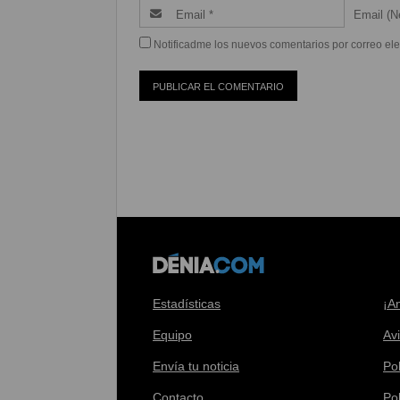
Email (Ne
Notificadme los nuevos comentarios por correo ele
Estadísticas
¡A
Equipo
Av
Envía tu noticia
Pol
Contacto
Po