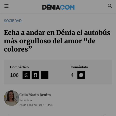
SOCIEDAD
Echa a andar en Dénia el autobús
más orgulloso del amor “de
colores”
Compártelo
Coméntalo
106
4
Celia Marín Benito
Periodista
28 de junio de 2017 - 11:30